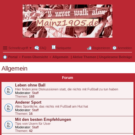
Schnellzugriff ▼
FAQ
Netiquette
Registrieren
Anmelden
Portal
Foren-Übersicht
Allgemein
|
Aktive Themen
|
Ungelesene Beiträge
Allgemein
Forum
Leben ohne Ball
Hier finden jene Diskussionen statt, die nichts mit Fußball zu tun haben
Moderator:
Staff
Themen:
168
Anderer Sport
Alles Sportliche, das nichts mit Fußball am Hut hat
Moderator:
Staff
Themen:
16
Mit den besten Empfehlungen
Tips von Usern für User
Moderator:
Staff
Themen:
42