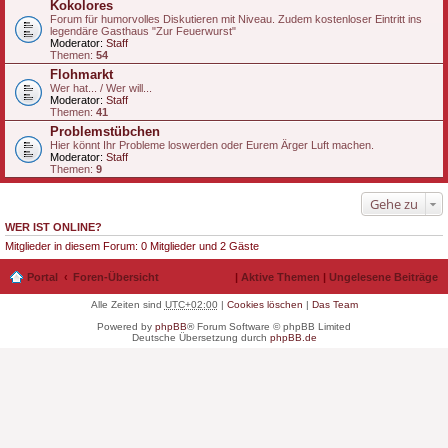
Kokolores
Forum für humorvolles Diskutieren mit Niveau. Zudem kostenloser Eintritt ins
legendäre Gasthaus "Zur Feuerwurst"
Moderator:
Staff
Themen:
54
Flohmarkt
Wer hat... / Wer will...
Moderator:
Staff
Themen:
41
Problemstübchen
Hier könnt Ihr Probleme loswerden oder Eurem Ärger Luft machen.
Moderator:
Staff
Themen:
9
Gehe zu
WER IST ONLINE?
Mitglieder in diesem Forum: 0 Mitglieder und 2 Gäste
Portal
Foren-Übersicht
|
Aktive Themen
|
Ungelesene Beiträge
Alle Zeiten sind
UTC+02:00
|
Cookies löschen
|
Das Team
Powered by
phpBB
® Forum Software © phpBB Limited
Deutsche Übersetzung durch
phpBB.de