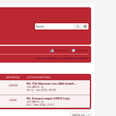
Registrieren
Anmelden
|
Aktive Themen
|
Ungelesene Beiträge
BEITRÄGE
LETZTER BEITRAG
Re: TSV München von 1860 GmbH…
16948
von
dirk b.
N
Do 11. Jun 2026, 09:09
e
u
Re: Europa League (UEFA Cup)
e
4499
von
dirk b.
s
N
Do 7. Mai 2026, 23:47
t
e
e
u
r
e
Gehe zu
B