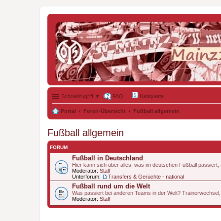
Schnellzugriff ▼
FAQ
Netiquette
Portal
Foren-Übersicht
Fußball allgemein
Fußball allgemein
FORUM
Fußball in Deutschland
Hier kann sich über alles, was im deutschen Fußball passiert
Moderator:
Staff
Unterforum:
Transfers & Gerüchte - national
Fußball rund um die Welt
Was passiert bei anderen Teams in der Welt? Trainerwechsel,
Moderator:
Staff