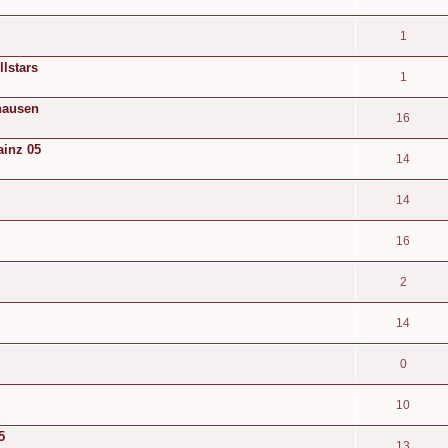
1
lstars
1
hausen
16
ainz 05
14
14
16
2
14
0
10
5
13