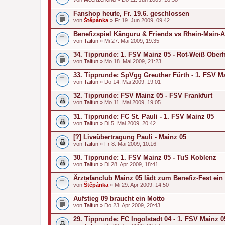
Fanshop heute, Fr. 19.6. geschlossen
von
Štěpánka
» Fr 19. Jun 2009, 09:42
Benefizspiel Känguru & Friends vs Rhein-Main-Al
von
Taifun
» Mi 27. Mai 2009, 19:35
34. Tipprunde: 1. FSV Mainz 05 - Rot-Weiß Ober
von
Taifun
» Mo 18. Mai 2009, 21:23
33. Tipprunde: SpVgg Greuther Fürth - 1. FSV M
von
Taifun
» Do 14. Mai 2009, 19:01
32. Tipprunde: FSV Mainz 05 - FSV Frankfurt
von
Taifun
» Mo 11. Mai 2009, 19:05
31. Tipprunde: FC St. Pauli - 1. FSV Mainz 05
von
Taifun
» Di 5. Mai 2009, 20:42
[?] Liveübertragung Pauli - Mainz 05
von
Taifun
» Fr 8. Mai 2009, 10:16
30. Tipprunde: 1. FSV Mainz 05 - TuS Koblenz
von
Taifun
» Di 28. Apr 2009, 18:41
Ärztefanclub Mainz 05 lädt zum Benefiz-Fest ein
von
Štěpánka
» Mi 29. Apr 2009, 14:50
Aufstieg 09 braucht ein Motto
von
Taifun
» Do 23. Apr 2009, 20:43
29. Tipprunde: FC Ingolstadt 04 - 1. FSV Mainz 0