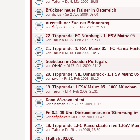
von
Taifun
» Do 5. Mär 2009, 19:08
Brückner neuer Trainer in Österreich
von
dr. iLs
» Sa 2. Aug 2008, 02:00
Ausstellung: Zug der Erinnerung
von
Štěpánka
» So 1. Mär 2009, 21:53
22. Tipprunde: FC Nürnberg - 1. FSV Mainz 05
von
Taifun
» Mi 25. Feb 2009, 21:39
21. Tipprunde: 1. FSV Mainz 05 - FC Hansa Rost
von
Taifun
» Mi 18. Feb 2009, 19:17
Seebeben im Sueden Portugals
von
OHHO
» Di 17. Feb 2009, 21:12
20. Tipprunde: VfL Osnabrück - 1. FSV Mainz 05
von
t.wuff
» Fr 13. Feb 2009, 19:15
19. Tipprunde: 1.FSV Mainz 05 : 1860 München
von
Taifun
» Mi 4. Feb 2009, 21:31
Dana Vávrová ist tot
von
Shaman
» Fr 6. Feb 2009, 16:05
Fr. 6.2. 19 Uhr: Diskussionsrunde 'Stimmung im 
von
Štěpánka
» Mi 4. Feb 2009, 17:47
18. Tipprunde 1.FC Kaiserslautern vs 1.FSV Mai
von
Taifun
» Do 29. Jan 2009, 16:59
Flutlicht 01.02.