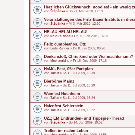
Herzlichen Glückwunsch, noodles! - ein wenig zu 
von
Štěpánka
» So 21. Mär 2010, 17:13
Veranstaltungen des Fritz-Bauer-Instituts in die
von
Štěpánka
» Mi 3. Mär 2010, 12:30
HELAU HELAU HELAU!
von
unique-dane
» Do 11. Feb 2010, 16:08
Feliz cumpleaños, Otz
von
Lode Runner
» Do 8. Jan 2009, 00:20
Denkanstoß, Christkind oder Weihnachtsmann?
von
Meenzerkind
» Fr 18. Dez 2009, 17:18
HaMü- Fest, 05er Parkplatz
von
Taifun
» Sa 11. Jul 2009, 16:39
Bierbörse Mainz
von
Taifun
» Sa 11. Jul 2009, 16:29
Weinfest Hochheim
von
Taifun
» Sa 11. Jul 2009, 16:24
Hafenfest Schierstein
von
Taifun
» Sa 11. Jul 2009, 16:22
U21: EM Endrunden- und Tippspiel-Thread
von
Štěpánka
» So 14. Jun 2009, 19:52
Treffen im realen Leben
von
Meenzerkind
» Do 11. Jun 2009, 18:58