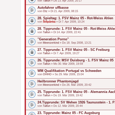
von
Taifun
» Do 23. Apr 2009, 20:17
Autofahrer uffbasse
von
Otz
» Di 21. Apr 2009, 08:15
28. Spieltag: 1. FSV Mainz 05 - Rot-Weiss Ahlen
von
Štěpánka
» Di 7. Apr 2009, 10:24
28. Tipprunde: 1. FSV Mainz 05 - Rot-Weiss Ahle
von
Taifun
» Di 14. Apr 2009, 22:41
"Generation Porno"
von
Meenzerkind
» Do 18. Sep 2008, 13:21
27. Tipprunde: 1. FSV Mainz 05 - SC Freiburg
von
Taifun
» Di 7. Apr 2009, 19:27
26. Tipprunde: MSV Duisburg - 1. FSV Mainz 05
von
Taifun
» Mo 30. Mär 2009, 19:59
WM Qualifikation Portugal vs Schweden
von
OHHO
» So 29. Mär 2009, 15:04
Heilbronner Phantomjagd
von
Meenzerkind
» Do 26. Mär 2009, 20:42
25. Tipprunde: 1. FSV Mainz 05 - Alemannia Aa
von
Taifun
» Do 19. Mär 2009, 19:42
24.Tipprunde: SV Wehen 1926 Taunusstein - 1. 
von
Taifun
» Do 12. Mär 2009, 20:44
23. Tipprunde: Mainz 05 - FC Augsburg