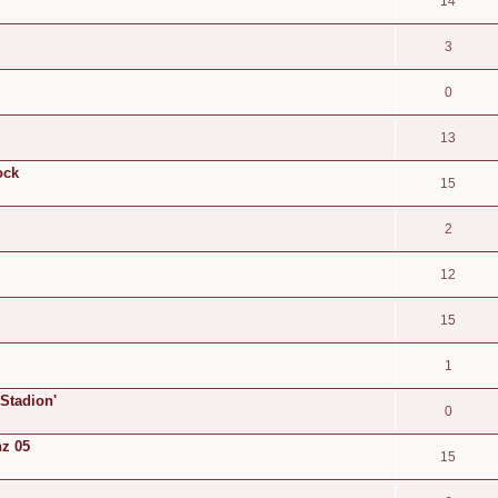
14
3
0
13
ock
15
2
12
15
1
Stadion'
0
nz 05
15