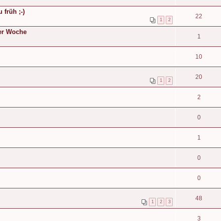
früh ;-)
22
1
2
ser Woche
1
10
20
1
2
2
0
1
0
0
48
1
2
3
3