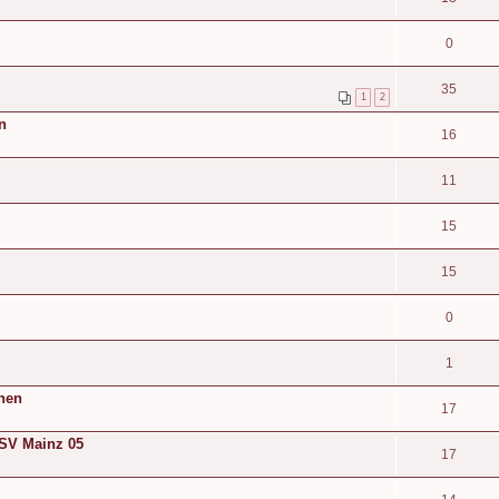
0
35
1
2
n
16
11
15
15
0
1
chen
17
FSV Mainz 05
17