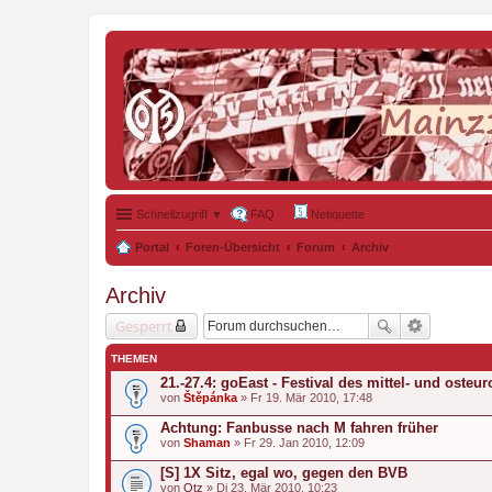
Schnellzugriff ▼
FAQ
Netiquette
Portal
Foren-Übersicht
Forum
Archiv
Archiv
Gesperrt
THEMEN
21.-27.4: goEast - Festival des mittel- und osteu
von
Štěpánka
» Fr 19. Mär 2010, 17:48
Achtung: Fanbusse nach M fahren früher
von
Shaman
» Fr 29. Jan 2010, 12:09
[S] 1X Sitz, egal wo, gegen den BVB
von
Otz
» Di 23. Mär 2010, 10:23