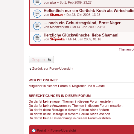
von
alba
» So 1. Feb 2009, 23:27
Hoffentlich nur ein Gerücht: Koch als Wirtschaft
von
Shaman
» Do 23. Okt 2008, 13:28
... noch ein Geburtstagskind, Ernst Neger
von
Meenzerkind
» Mi 14. Jan 2009, 23:37
Herzliche Glückwünsche, liebe Shaman!
von
Štěpánka
» Mi 14. Jan 2009, 01:16
Themen der
Gesperrt
Zurück zur Foren-Übersicht
WER IST ONLINE?
Mitglieder in diesem Forum: 0 Mitglieder und 9 Gäste
BERECHTIGUNGEN IN DIESEM FORUM
Du darfst
keine
neuen Themen in diesem Forum erstellen.
Du darfst
keine
Antworten zu Themen in diesem Forum erstellen.
Du darfst deine Beiträge in diesem Forum
nicht
ändern.
Du darfst deine Beiträge in diesem Forum
nicht
löschen.
Du darfst
keine
Dateianhänge in diesem Forum erstellen.
Portal
Foren-Übersicht