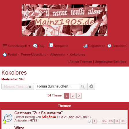
Schnellzugriff ▼
FAQ
Netiquette
Registrieren
Anmelden
Portal
Foren-Übersicht
Allgemein
Kokolores
|
Aktive Themen
|
Ungelesene Beiträge
Kokolores
Moderator:
Staff
Neues Thema
54 Themen
1
2
Themen
Gasthaus "Zur Feuerwurst"
Letzter Beitrag von
Štěpánka
«
So 26. Apr 2026, 08:51
Antworten:
6729
1
…
334
335
336
337
Witze