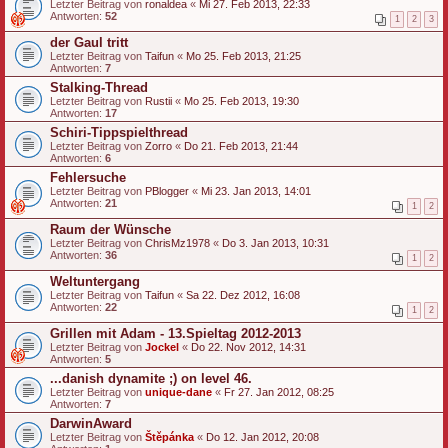
Letzter Beitrag von
ronaldea
«
Mi 27. Feb 2013, 22:33
Antworten:
52
1
2
3
der Gaul tritt
Letzter Beitrag von
Taifun
«
Mo 25. Feb 2013, 21:25
Antworten:
7
Stalking-Thread
Letzter Beitrag von
Rustii
«
Mo 25. Feb 2013, 19:30
Antworten:
17
Schiri-Tippspielthread
Letzter Beitrag von
Zorro
«
Do 21. Feb 2013, 21:44
Antworten:
6
Fehlersuche
Letzter Beitrag von
PBlogger
«
Mi 23. Jan 2013, 14:01
Antworten:
21
1
2
Raum der Wünsche
Letzter Beitrag von
ChrisMz1978
«
Do 3. Jan 2013, 10:31
Antworten:
36
1
2
Weltuntergang
Letzter Beitrag von
Taifun
«
Sa 22. Dez 2012, 16:08
Antworten:
22
1
2
Grillen mit Adam - 13.Spieltag 2012-2013
Letzter Beitrag von
Jockel
«
Do 22. Nov 2012, 14:31
Antworten:
5
...danish dynamite ;) on level 46.
Letzter Beitrag von
unique-dane
«
Fr 27. Jan 2012, 08:25
Antworten:
7
DarwinAward
Letzter Beitrag von
Štěpánka
«
Do 12. Jan 2012, 20:08