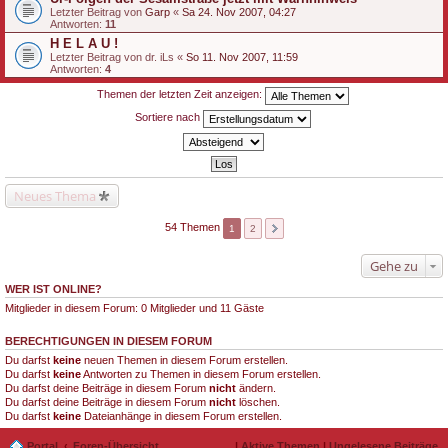
Letzter Beitrag von
Garp
«
Sa 24. Nov 2007, 04:27
Antworten:
11
H E L A U !
Letzter Beitrag von
dr. iLs
«
So 11. Nov 2007, 11:59
Antworten:
4
Themen der letzten Zeit anzeigen:
Sortiere nach
Neues Thema
54 Themen
1
2
Gehe zu
WER IST ONLINE?
Mitglieder in diesem Forum: 0 Mitglieder und 11 Gäste
BERECHTIGUNGEN IN DIESEM FORUM
Du darfst
keine
neuen Themen in diesem Forum erstellen.
Du darfst
keine
Antworten zu Themen in diesem Forum erstellen.
Du darfst deine Beiträge in diesem Forum
nicht
ändern.
Du darfst deine Beiträge in diesem Forum
nicht
löschen.
Du darfst
keine
Dateianhänge in diesem Forum erstellen.
Portal
Foren-Übersicht
|
Aktive Themen
|
Ungelesene Beiträge