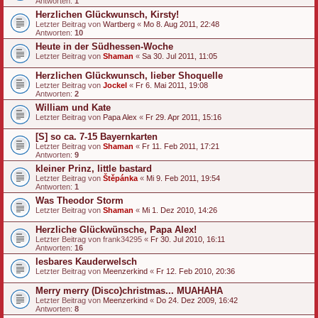
Antworten:
1
Herzlichen Glückwunsch, Kirsty!
Letzter Beitrag von
Wartberg
«
Mo 8. Aug 2011, 22:48
Antworten:
10
Heute in der Südhessen-Woche
Letzter Beitrag von
Shaman
«
Sa 30. Jul 2011, 11:05
Herzlichen Glückwunsch, lieber Shoquelle
Letzter Beitrag von
Jockel
«
Fr 6. Mai 2011, 19:08
Antworten:
2
William und Kate
Letzter Beitrag von
Papa Alex
«
Fr 29. Apr 2011, 15:16
[S] so ca. 7-15 Bayernkarten
Letzter Beitrag von
Shaman
«
Fr 11. Feb 2011, 17:21
Antworten:
9
kleiner Prinz, little bastard
Letzter Beitrag von
Štěpánka
«
Mi 9. Feb 2011, 19:54
Antworten:
1
Was Theodor Storm
Letzter Beitrag von
Shaman
«
Mi 1. Dez 2010, 14:26
Herzliche Glückwünsche, Papa Alex!
Letzter Beitrag von
frank34295
«
Fr 30. Jul 2010, 16:11
Antworten:
16
lesbares Kauderwelsch
Letzter Beitrag von
Meenzerkind
«
Fr 12. Feb 2010, 20:36
Merry merry (Disco)christmas... MUAHAHA
Letzter Beitrag von
Meenzerkind
«
Do 24. Dez 2009, 16:42
Antworten:
8