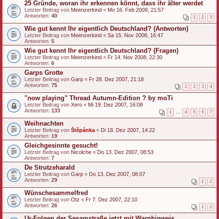
25 Gründe, woran ihr erkennen könnt, dass ihr älter werdet
Letzter Beitrag von
Meenzerkind
«
Mo 16. Feb 2009, 21:57
Antworten:
40
1
2
3
Wie gut kennt Ihr eigentlich Deutschland? (Antworten)
Letzter Beitrag von
Meenzerkind
«
Sa 15. Nov 2008, 16:47
Antworten:
5
Wie gut kennt Ihr eigentlich Deutschland? (Fragen)
Letzter Beitrag von
Meenzerkind
«
Fr 14. Nov 2008, 22:30
Antworten:
6
Garps Grotte
Letzter Beitrag von
Garp
«
Fr 28. Dez 2007, 21:18
Antworten:
75
1
2
3
4
"now playing" Thread Autumn-Edition ? by moTi
Letzter Beitrag von
Xero
«
Mi 19. Dez 2007, 16:08
Antworten:
133
1
…
4
5
6
7
Weihnachten
Letzter Beitrag von
Štěpánka
«
Di 18. Dez 2007, 14:22
Antworten:
19
Gleichgesinnte gesucht!
Letzter Beitrag von
Nicolche
«
Do 13. Dez 2007, 08:53
Antworten:
7
De Strutzeharald
Letzter Beitrag von
Garp
«
Do 13. Dez 2007, 08:07
Antworten:
29
1
2
Wünschesammelfred
Letzter Beitrag von
Otz
«
Fr 7. Dez 2007, 22:10
Antworten:
26
1
2
Ur-Folgen der Sesamstraße jetzt mit Warnhinweis