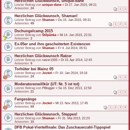
Herzlichen Glückwunsch, unique-dane
Letzter Beitrag von
unique-dane
«
Di 27. Jan 2015, 08:21
Antworten:
24
1
2
Herzlichen Glückwunsch, Shaman!
Letzter Beitrag von
Shaman
«
Do 15. Jan 2015, 09:31
Antworten:
49
1
2
3
Dschungelcamp 2015
Letzter Beitrag von
Štěpánka
«
Mi 14. Jan 2015, 22:51
Antworten:
2
Ex-05er und ihre gescheiterten Existenzen
Letzter Beitrag von
Shaman
«
Fr 4. Jul 2014, 05:51
Herzlichen Glückwunsch Ratzer
Letzter Beitrag von
ratzer1905
«
Di 15. Apr 2014, 12:43
Antworten:
9
Torhüter bei Mainz 05
Letzter Beitrag von
Jockel
«
Fr 10. Jan 2014, 19:16
Antworten:
24
1
2
Moderatorenwillkür (UT: Nr. 5 ist tot)
Letzter Beitrag von
PBlogger
«
So 15. Dez 2013, 12:50
Antworten:
21
1
2
Fangesänge
Letzter Beitrag von
Jockel
«
Mi 13. Nov 2013, 17:45
Antworten:
69
1
2
3
4
Herzlichen Glückwunsch, Steppes!
Letzter Beitrag von
Shaman
«
Fr 31. Mai 2013, 22:23
Antworten:
10
DFB Pokal-Viertelfinale: Das Zuschauerzahl-Tippspiel