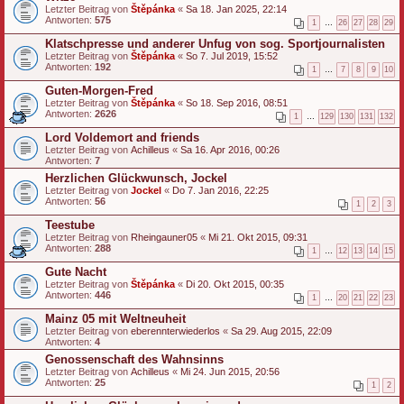
Letzter Beitrag von
Štěpánka
«
Sa 18. Jan 2025, 22:14
Antworten:
575
1
…
26
27
28
29
Klatschpresse und anderer Unfug von sog. Sportjournalisten
Letzter Beitrag von
Štěpánka
«
So 7. Jul 2019, 15:52
Antworten:
192
1
…
7
8
9
10
Guten-Morgen-Fred
Letzter Beitrag von
Štěpánka
«
So 18. Sep 2016, 08:51
Antworten:
2626
1
…
129
130
131
132
Lord Voldemort and friends
Letzter Beitrag von
Achilleus
«
Sa 16. Apr 2016, 00:26
Antworten:
7
Herzlichen Glückwunsch, Jockel
Letzter Beitrag von
Jockel
«
Do 7. Jan 2016, 22:25
Antworten:
56
1
2
3
Teestube
Letzter Beitrag von
Rheingauner05
«
Mi 21. Okt 2015, 09:31
Antworten:
288
1
…
12
13
14
15
Gute Nacht
Letzter Beitrag von
Štěpánka
«
Di 20. Okt 2015, 00:35
Antworten:
446
1
…
20
21
22
23
Mainz 05 mit Weltneuheit
Letzter Beitrag von
eberennterwiederlos
«
Sa 29. Aug 2015, 22:09
Antworten:
4
Genossenschaft des Wahnsinns
Letzter Beitrag von
Achilleus
«
Mi 24. Jun 2015, 20:56
Antworten:
25
1
2