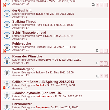
Letzter Beitrag von
ronaldea
«
Mi 27. Feb 2013, 22:33
Antworten:
52
1
2
3
der Gaul tritt
Letzter Beitrag von
Taifun
«
Mo 25. Feb 2013, 21:25
Antworten:
7
Stalking-Thread
Letzter Beitrag von
Rustii
«
Mo 25. Feb 2013, 19:30
Antworten:
17
Schiri-Tippspielthread
Letzter Beitrag von
Zorro
«
Do 21. Feb 2013, 21:44
Antworten:
6
Fehlersuche
Letzter Beitrag von
PBlogger
«
Mi 23. Jan 2013, 14:01
Antworten:
21
1
2
Raum der Wünsche
Letzter Beitrag von
ChrisMz1978
«
Do 3. Jan 2013, 10:31
Antworten:
36
1
2
Weltuntergang
Letzter Beitrag von
Taifun
«
Sa 22. Dez 2012, 16:08
Antworten:
22
1
2
Grillen mit Adam - 13.Spieltag 2012-2013
Letzter Beitrag von
Jockel
«
Do 22. Nov 2012, 14:31
Antworten:
5
...danish dynamite ;) on level 46.
Letzter Beitrag von
unique-dane
«
Fr 27. Jan 2012, 08:25
Antworten:
7
DarwinAward
Letzter Beitrag von
Štěpánka
«
Do 12. Jan 2012, 20:08