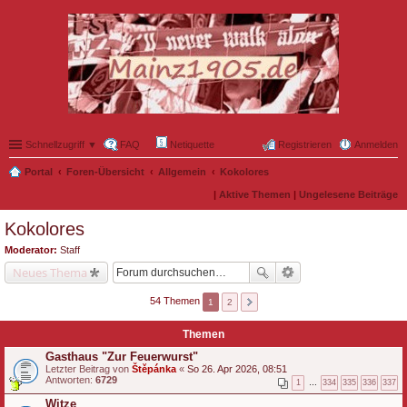
Schnellzugriff ▼
FAQ
Netiquette
Registrieren
Anmelden
Portal
Foren-Übersicht
Allgemein
Kokolores
|
Aktive Themen
|
Ungelesene Beiträge
Kokolores
Moderator:
Staff
Neues Thema
54 Themen
1
2
Themen
Gasthaus "Zur Feuerwurst"
Letzter Beitrag von
Štěpánka
«
So 26. Apr 2026, 08:51
Antworten:
6729
1
…
334
335
336
337
Witze