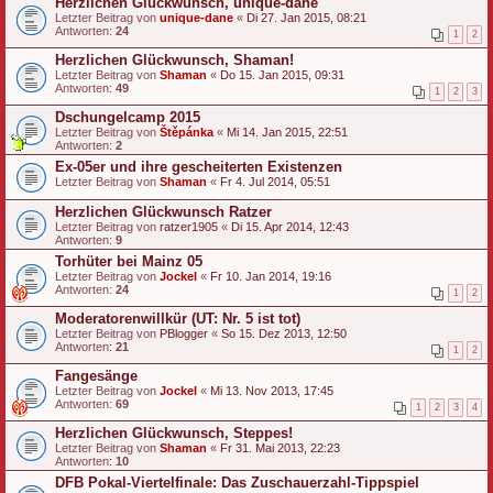
Herzlichen Glückwunsch, unique-dane
Letzter Beitrag von
unique-dane
«
Di 27. Jan 2015, 08:21
Antworten:
24
1
2
Herzlichen Glückwunsch, Shaman!
Letzter Beitrag von
Shaman
«
Do 15. Jan 2015, 09:31
Antworten:
49
1
2
3
Dschungelcamp 2015
Letzter Beitrag von
Štěpánka
«
Mi 14. Jan 2015, 22:51
Antworten:
2
Ex-05er und ihre gescheiterten Existenzen
Letzter Beitrag von
Shaman
«
Fr 4. Jul 2014, 05:51
Herzlichen Glückwunsch Ratzer
Letzter Beitrag von
ratzer1905
«
Di 15. Apr 2014, 12:43
Antworten:
9
Torhüter bei Mainz 05
Letzter Beitrag von
Jockel
«
Fr 10. Jan 2014, 19:16
Antworten:
24
1
2
Moderatorenwillkür (UT: Nr. 5 ist tot)
Letzter Beitrag von
PBlogger
«
So 15. Dez 2013, 12:50
Antworten:
21
1
2
Fangesänge
Letzter Beitrag von
Jockel
«
Mi 13. Nov 2013, 17:45
Antworten:
69
1
2
3
4
Herzlichen Glückwunsch, Steppes!
Letzter Beitrag von
Shaman
«
Fr 31. Mai 2013, 22:23
Antworten:
10
DFB Pokal-Viertelfinale: Das Zuschauerzahl-Tippspiel