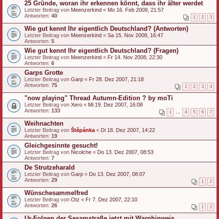
25 Gründe, woran ihr erkennen könnt, dass ihr älter werdet
Letzter Beitrag von
Meenzerkind
«
Mo 16. Feb 2009, 21:57
Antworten:
40
1
2
3
Wie gut kennt Ihr eigentlich Deutschland? (Antworten)
Letzter Beitrag von
Meenzerkind
«
Sa 15. Nov 2008, 16:47
Antworten:
5
Wie gut kennt Ihr eigentlich Deutschland? (Fragen)
Letzter Beitrag von
Meenzerkind
«
Fr 14. Nov 2008, 22:30
Antworten:
6
Garps Grotte
Letzter Beitrag von
Garp
«
Fr 28. Dez 2007, 21:18
Antworten:
75
1
2
3
4
"now playing" Thread Autumn-Edition ? by moTi
Letzter Beitrag von
Xero
«
Mi 19. Dez 2007, 16:08
Antworten:
133
1
…
4
5
6
7
Weihnachten
Letzter Beitrag von
Štěpánka
«
Di 18. Dez 2007, 14:22
Antworten:
19
Gleichgesinnte gesucht!
Letzter Beitrag von
Nicolche
«
Do 13. Dez 2007, 08:53
Antworten:
7
De Strutzeharald
Letzter Beitrag von
Garp
«
Do 13. Dez 2007, 08:07
Antworten:
29
1
2
Wünschesammelfred
Letzter Beitrag von
Otz
«
Fr 7. Dez 2007, 22:10
Antworten:
26
1
2
Ur-Folgen der Sesamstraße jetzt mit Warnhinweis