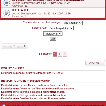
Letzter Beitrag von
Garp
«
Sa 24. Nov 2007, 04:27
Antworten:
11
H E L A U !
Letzter Beitrag von
dr. iLs
«
So 11. Nov 2007, 11:59
Antworten:
4
Themen der letzten Zeit anzeigen:
Sortiere nach
Neues Thema
54 Themen
1
2
Gehe zu
WER IST ONLINE?
Mitglieder in diesem Forum: 0 Mitglieder und 16 Gäste
BERECHTIGUNGEN IN DIESEM FORUM
Du darfst
keine
neuen Themen in diesem Forum erstellen.
Du darfst
keine
Antworten zu Themen in diesem Forum erstellen.
Du darfst deine Beiträge in diesem Forum
nicht
ändern.
Du darfst deine Beiträge in diesem Forum
nicht
löschen.
Du darfst
keine
Dateianhänge in diesem Forum erstellen.
Portal
Foren-Übersicht
|
Aktive Themen
|
Ungelesene Beiträge