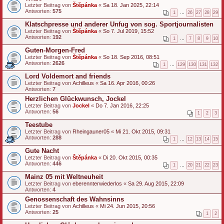
Letzter Beitrag von
Štěpánka
«
Sa 18. Jan 2025, 22:14
Antworten:
575
1
…
26
27
28
29
Klatschpresse und anderer Unfug von sog. Sportjournalisten
Letzter Beitrag von
Štěpánka
«
So 7. Jul 2019, 15:52
Antworten:
192
1
…
7
8
9
10
Guten-Morgen-Fred
Letzter Beitrag von
Štěpánka
«
So 18. Sep 2016, 08:51
Antworten:
2626
1
…
129
130
131
132
Lord Voldemort and friends
Letzter Beitrag von
Achilleus
«
Sa 16. Apr 2016, 00:26
Antworten:
7
Herzlichen Glückwunsch, Jockel
Letzter Beitrag von
Jockel
«
Do 7. Jan 2016, 22:25
Antworten:
56
1
2
3
Teestube
Letzter Beitrag von
Rheingauner05
«
Mi 21. Okt 2015, 09:31
Antworten:
288
1
…
12
13
14
15
Gute Nacht
Letzter Beitrag von
Štěpánka
«
Di 20. Okt 2015, 00:35
Antworten:
446
1
…
20
21
22
23
Mainz 05 mit Weltneuheit
Letzter Beitrag von
eberennterwiederlos
«
Sa 29. Aug 2015, 22:09
Antworten:
4
Genossenschaft des Wahnsinns
Letzter Beitrag von
Achilleus
«
Mi 24. Jun 2015, 20:56
Antworten:
25
1
2