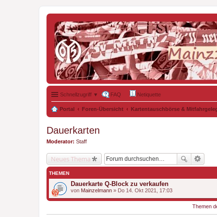
Schnellzugriff ▼
FAQ
Netiquette
Portal
Foren-Übersicht
Kartentauschbörse & Mitfahrgele
Dauerkarten
Moderator:
Staff
Neues Thema
THEMEN
Dauerkarte Q-Block zu verkaufen
von
Mainzelmann
» Do 14. Okt 2021, 17:03
Themen der