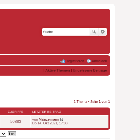
Registrieren
Anmelden
|
Aktive Themen
|
Ungelesene Beiträge
1 Thema • Seite
1
von
1
ZUGRIFFE
LETZTER BEITRAG
von
Mainzelmann
50883
N
Do 14. Okt 2021, 17:03
e
u
e
s