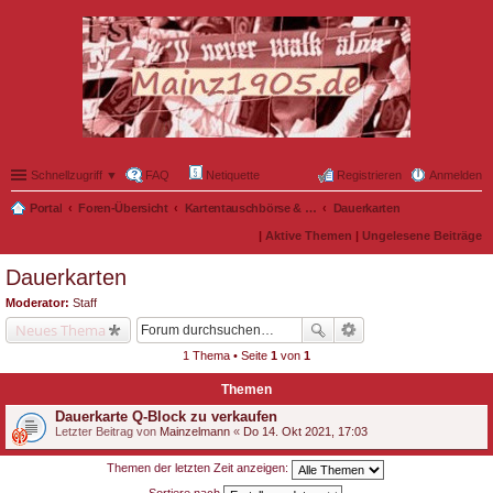
Schnellzugriff ▼
FAQ
Netiquette
Registrieren
Anmelden
Portal
Foren-Übersicht
Kartentauschbörse & Mitfahrgelegenheiten
Dauerkarten
|
Aktive Themen
|
Ungelesene Beiträge
Dauerkarten
Moderator:
Staff
Neues Thema
1 Thema • Seite
1
von
1
Themen
Dauerkarte Q-Block zu verkaufen
Letzter Beitrag von
Mainzelmann
«
Do 14. Okt 2021, 17:03
Themen der letzten Zeit anzeigen: