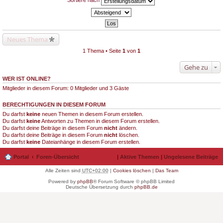
Sortiere nach
Neues Thema
1 Thema • Seite
1
von
1
Gehe zu
WER IST ONLINE?
Mitglieder in diesem Forum: 0 Mitglieder und 3 Gäste
BERECHTIGUNGEN IN DIESEM FORUM
Du darfst
keine
neuen Themen in diesem Forum erstellen.
Du darfst
keine
Antworten zu Themen in diesem Forum erstellen.
Du darfst deine Beiträge in diesem Forum
nicht
ändern.
Du darfst deine Beiträge in diesem Forum
nicht
löschen.
Du darfst
keine
Dateianhänge in diesem Forum erstellen.
Portal
Foren-Übersicht
|
Aktive Themen
|
Ungelesene Beiträge
Alle Zeiten sind
UTC+02:00
|
Cookies löschen
|
Das Team
Powered by
phpBB
® Forum Software © phpBB Limited
Deutsche Übersetzung durch
phpBB.de