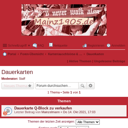
Schnellzugriff ▼
FAQ
Netiquette
Registrieren
Anmelden
Portal
Foren-Übersicht
Kartentauschbörse & Mitfahrgelegenheiten
Dauerkarten
|
Aktive Themen
|
Ungelesene Beiträge
Dauerkarten
Moderator:
Staff
Neues Thema
1 Thema • Seite
1
von
1
Themen
Dauerkarte Q-Block zu verkaufen
Letzter Beitrag von
Mainzelmann
«
Do 14. Okt 2021, 17:03
Themen der letzten Zeit anzeigen: