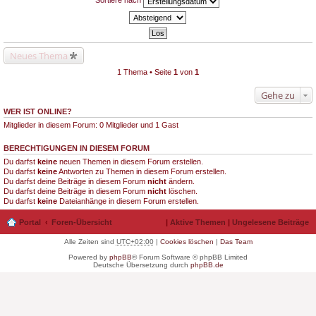
Sortiere nach
Neues Thema
1 Thema • Seite
1
von
1
Gehe zu
WER IST ONLINE?
Mitglieder in diesem Forum: 0 Mitglieder und 1 Gast
BERECHTIGUNGEN IN DIESEM FORUM
Du darfst
keine
neuen Themen in diesem Forum erstellen.
Du darfst
keine
Antworten zu Themen in diesem Forum erstellen.
Du darfst deine Beiträge in diesem Forum
nicht
ändern.
Du darfst deine Beiträge in diesem Forum
nicht
löschen.
Du darfst
keine
Dateianhänge in diesem Forum erstellen.
Portal
Foren-Übersicht
|
Aktive Themen
|
Ungelesene Beiträge
Alle Zeiten sind
UTC+02:00
|
Cookies löschen
|
Das Team
Powered by
phpBB
® Forum Software © phpBB Limited
Deutsche Übersetzung durch
phpBB.de