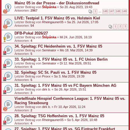
Mainz 05 in der Presse - der Diskussionsthread
Letzter Beitrag von
Štěpánka
«
So 20. Aug 2023, 19:43
Antworten:
2967
1
…
146
147
148
149
LIVE: Testpiel 1. FSV Mainz 05 vs. Holstein Kiel
Letzter Beitrag von
Rheingauner05
«
Sa 25. Jul 2026, 17:05
Antworten:
54
1
2
3
DFB-Pokal 2026/27
Letzter Beitrag von
Štěpánka
«
Mi 24. Jun 2026, 16:19
Antworten:
4
34. Spieltag: FC Heidenheim vs. 1. FSV Mainz 05
Letzter Beitrag von
Seminator
«
Mo 18. Mai 2026, 14:39
Antworten:
5
33. Spieltag: 1. FSV Mainz 05 vs. 1. FC Union Berlin
Letzter Beitrag von
Seminator
«
Di 12. Mai 2026, 09:51
Antworten:
6
32. Spieltag: SC St. Pauli vs. 1. FSV Mainz 05
Letzter Beitrag von
Proxx
«
So 3. Mai 2026, 19:39
Antworten:
5
31. Spieltag: 1. FSV Mainz 05 vs FC Bayern München AG
Letzter Beitrag von
dirk b.
«
So 26. Apr 2026, 15:51
Antworten:
3
Viertelfinale Hinspiel Conference League: 1. FSV Mainz 05 vs.
Racing Strasbourg
Letzter Beitrag von
dirk b.
«
Fr 10. Apr 2026, 11:24
Antworten:
2
28. Spieltag: TSG Hoffenheim vs. 1. FSV Mainz 05
Letzter Beitrag von
Rheingauner05
«
So 5. Apr 2026, 10:48
Antworten:
4
27. Spieltag: 1. FSV Mainz 05 vs. SG Eintracht Frankfurt