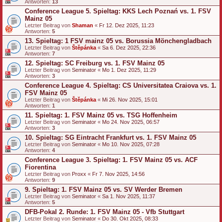
Antworten:
13
Conference League 5. Spieltag: KKS Lech Poznań vs. 1. FSV
Mainz 05
Letzter Beitrag von
Shaman
«
Fr 12. Dez 2025, 11:23
Antworten:
5
13. Spieltag: 1 FSV mainz 05 vs. Borussia Mönchengladbach
Letzter Beitrag von
Štěpánka
«
Sa 6. Dez 2025, 22:36
Antworten:
7
12. Spieltag: SC Freiburg vs. 1. FSV Mainz 05
Letzter Beitrag von
Seminator
«
Mo 1. Dez 2025, 11:29
Antworten:
3
Conference League 4. Spieltag: CS Universitatea Craiova vs. 1.
FSV Mainz 05
Letzter Beitrag von
Štěpánka
«
Mi 26. Nov 2025, 15:01
Antworten:
1
11. Spieltag: 1. FSV Mainz 05 vs. TSG Hoffenheim
Letzter Beitrag von
Seminator
«
Mo 24. Nov 2025, 06:57
Antworten:
3
10. Spieltag: SG Eintracht Frankfurt vs. 1. FSV Mainz 05
Letzter Beitrag von
Seminator
«
Mo 10. Nov 2025, 07:28
Antworten:
4
Conference League 3. Spieltag: 1. FSV Mainz 05 vs. ACF
Fiorentina
Letzter Beitrag von
Proxx
«
Fr 7. Nov 2025, 14:56
Antworten:
9
9. Spieltag: 1. FSV Mainz 05 vs. SV Werder Bremen
Letzter Beitrag von
Seminator
«
Sa 1. Nov 2025, 11:37
Antworten:
5
DFB-Pokal 2. Runde: 1. FSV Mainz 05 - Vfb Stuttgart
Letzter Beitrag von
Seminator
«
Do 30. Okt 2025, 08:33