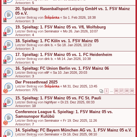
Antworten:
5
20. Spieltag: Rasenballsport Leipzig GmbH vs. 1. FSV Mainz
05 e.V.
Letzter Beitrag von
Štěpánka
«
So 1. Feb 2026, 18:38
Antworten:
3
19. Spieltag: 1. FSV Mainz 05 vs. VfL Wolfsburg
Letzter Beitrag von
Seminator
«
Mo 26. Jan 2026, 10:07
Antworten:
4
18. Spieltag: 1. FC Köln vs. 1. FSV Mainz 05
Letzter Beitrag von
dirk b.
«
So 18. Jan 2026, 10:23
Antworten:
3
17. Spieltag: 1. FSV Mainz 05 vs. 1. FC Heidenheim
Letzter Beitrag von
dirk b.
«
Mi 14. Jan 2026, 10:38
Antworten:
6
16. Spieltag: FC Union Berlin vs. 1. FSV Mainz 06
Letzter Beitrag von
elli²
«
Sa 10. Jan 2026, 20:03
Antworten:
3
Der Pressethread 2025
Letzter Beitrag von
Štěpánka
«
Mi 31. Dez 2025, 13:45
Antworten:
771
1
…
36
37
38
39
15. Spieltag: 1. FSV Mainz 05 vs. FC St. Pauli
Letzter Beitrag von
highflyer
«
Di 23. Dez 2025, 00:33
Antworten:
10
Conference League 6. Spieltag: 1. FSV Mainz 05 vs.
Samsunspor Kulübü
Letzter Beitrag von
Seminator
«
Fr 19. Dez 2025, 11:26
Antworten:
7
14. Spieltag: FC Bayern München AG vs. 1. FSV Mainz 05 e.V.
Letzter Beitrag von
Seminator
«
Di 16. Dez 2025, 08:10