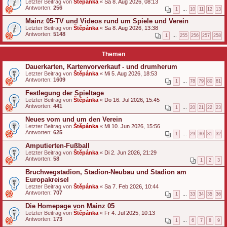
Letzter Beitrag von
Štěpánka
«
Sa 8. Aug 2026, 08:13
Antworten:
256
1
…
10
11
12
13
Mainz 05-TV und Videos rund um Spiele und Verein
Letzter Beitrag von
Štěpánka
«
Sa 8. Aug 2026, 13:38
Antworten:
5148
1
…
255
256
257
258
Themen
Dauerkarten, Kartenvorverkauf - und drumherum
Letzter Beitrag von
Štěpánka
«
Mi 5. Aug 2026, 18:53
Antworten:
1609
1
…
78
79
80
81
Festlegung der Spieltage
Letzter Beitrag von
Štěpánka
«
Do 16. Jul 2026, 15:45
Antworten:
441
1
…
20
21
22
23
Neues vom und um den Verein
Letzter Beitrag von
Štěpánka
«
Mi 10. Jun 2026, 15:56
Antworten:
625
1
…
29
30
31
32
Amputierten-Fußball
Letzter Beitrag von
Štěpánka
«
Di 2. Jun 2026, 21:29
Antworten:
58
1
2
3
Bruchwegstadion, Stadion-Neubau und Stadion am
Europakreisel
Letzter Beitrag von
Štěpánka
«
Sa 7. Feb 2026, 10:44
Antworten:
707
1
…
33
34
35
36
Die Homepage von Mainz 05
Letzter Beitrag von
Štěpánka
«
Fr 4. Jul 2025, 10:13
Antworten:
173
1
…
6
7
8
9