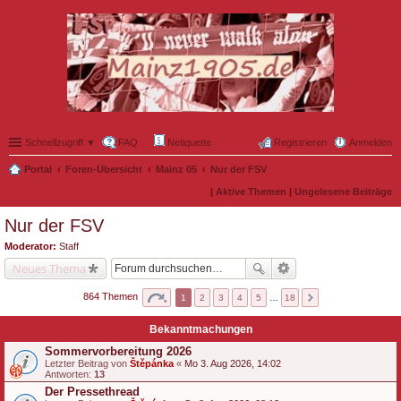
Schnellzugriff ▼
FAQ
Netiquette
Registrieren
Anmelden
Portal
Foren-Übersicht
Mainz 05
Nur der FSV
|
Aktive Themen
|
Ungelesene Beiträge
Nur der FSV
Moderator:
Staff
Neues Thema
864 Themen
1
2
3
4
5
…
18
Bekanntmachungen
Sommervorbereitung 2026
Letzter Beitrag von
Štěpánka
«
Mo 3. Aug 2026, 14:02
Antworten:
13
Der Pressethread