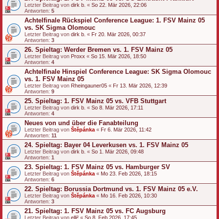
Letzter Beitrag von
dirk b.
«
So 22. Mär 2026, 22:06
Antworten:
5
Achtelfinale Rückspiel Conference League: 1. FSV Mainz 05
vs. SK Sigma Olomouc
Letzter Beitrag von
dirk b.
«
Fr 20. Mär 2026, 00:37
Antworten:
3
26. Spieltag: Werder Bremen vs. 1. FSV Mainz 05
Letzter Beitrag von
Proxx
«
So 15. Mär 2026, 18:50
Antworten:
4
Achtelfinale Hinspiel Conference League: SK Sigma Olomouc
vs. 1. FSV Mainz 05
Letzter Beitrag von
Rheingauner05
«
Fr 13. Mär 2026, 12:39
Antworten:
9
25. Spieltag: 1. FSV Mainz 05 vs. VFB Stuttgart
Letzter Beitrag von
dirk b.
«
So 8. Mär 2026, 17:11
Antworten:
4
Neues von und über die Fanabteilung
Letzter Beitrag von
Štěpánka
«
Fr 6. Mär 2026, 11:42
Antworten:
11
24. Spieltag: Bayer 04 Leverkusen vs. 1. FSV Mainz 05
Letzter Beitrag von
dirk b.
«
So 1. Mär 2026, 09:48
Antworten:
1
23. Spieltag: 1. FSV Mainz 05 vs. Hamburger SV
Letzter Beitrag von
Štěpánka
«
Mo 23. Feb 2026, 18:15
Antworten:
6
22. Spieltag: Borussia Dortmund vs. 1. FSV Mainz 05 e.V.
Letzter Beitrag von
Štěpánka
«
Mo 16. Feb 2026, 10:30
Antworten:
3
21. Spieltag: 1. FSV Mainz 05 vs. FC Augsburg
Letzter Beitrag von
elli²
«
So 8. Feb 2026, 17:45