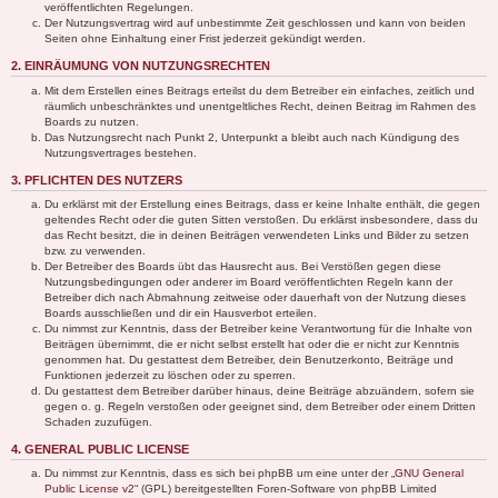
veröffentlichten Regelungen.
Der Nutzungsvertrag wird auf unbestimmte Zeit geschlossen und kann von beiden
Seiten ohne Einhaltung einer Frist jederzeit gekündigt werden.
2. EINRÄUMUNG VON NUTZUNGSRECHTEN
Mit dem Erstellen eines Beitrags erteilst du dem Betreiber ein einfaches, zeitlich und
räumlich unbeschränktes und unentgeltliches Recht, deinen Beitrag im Rahmen des
Boards zu nutzen.
Das Nutzungsrecht nach Punkt 2, Unterpunkt a bleibt auch nach Kündigung des
Nutzungsvertrages bestehen.
3. PFLICHTEN DES NUTZERS
Du erklärst mit der Erstellung eines Beitrags, dass er keine Inhalte enthält, die gegen
geltendes Recht oder die guten Sitten verstoßen. Du erklärst insbesondere, dass du
das Recht besitzt, die in deinen Beiträgen verwendeten Links und Bilder zu setzen
bzw. zu verwenden.
Der Betreiber des Boards übt das Hausrecht aus. Bei Verstößen gegen diese
Nutzungsbedingungen oder anderer im Board veröffentlichten Regeln kann der
Betreiber dich nach Abmahnung zeitweise oder dauerhaft von der Nutzung dieses
Boards ausschließen und dir ein Hausverbot erteilen.
Du nimmst zur Kenntnis, dass der Betreiber keine Verantwortung für die Inhalte von
Beiträgen übernimmt, die er nicht selbst erstellt hat oder die er nicht zur Kenntnis
genommen hat. Du gestattest dem Betreiber, dein Benutzerkonto, Beiträge und
Funktionen jederzeit zu löschen oder zu sperren.
Du gestattest dem Betreiber darüber hinaus, deine Beiträge abzuändern, sofern sie
gegen o. g. Regeln verstoßen oder geeignet sind, dem Betreiber oder einem Dritten
Schaden zuzufügen.
4. GENERAL PUBLIC LICENSE
Du nimmst zur Kenntnis, dass es sich bei phpBB um eine unter der „
GNU General
Public License v2
“ (GPL) bereitgestellten Foren-Software von phpBB Limited