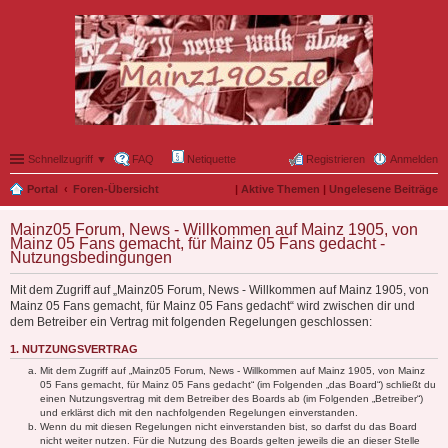
Schnellzugriff ▼
FAQ
Netiquette
Registrieren
Anmelden
Portal
Foren-Übersicht
|
Aktive Themen
|
Ungelesene Beiträge
Mainz05 Forum, News - Willkommen auf Mainz 1905, von
Mainz 05 Fans gemacht, für Mainz 05 Fans gedacht -
Nutzungsbedingungen
Mit dem Zugriff auf „Mainz05 Forum, News - Willkommen auf Mainz 1905, von
Mainz 05 Fans gemacht, für Mainz 05 Fans gedacht“ wird zwischen dir und
dem Betreiber ein Vertrag mit folgenden Regelungen geschlossen:
1. NUTZUNGSVERTRAG
Mit dem Zugriff auf „Mainz05 Forum, News - Willkommen auf Mainz 1905, von Mainz
05 Fans gemacht, für Mainz 05 Fans gedacht“ (im Folgenden „das Board“) schließt du
einen Nutzungsvertrag mit dem Betreiber des Boards ab (im Folgenden „Betreiber“)
und erklärst dich mit den nachfolgenden Regelungen einverstanden.
Wenn du mit diesen Regelungen nicht einverstanden bist, so darfst du das Board
nicht weiter nutzen. Für die Nutzung des Boards gelten jeweils die an dieser Stelle