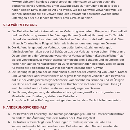
(www.phpbb.com) handelt; deutschsprachige Informationen werden durch die
deutschsprachige Community unter www.phpbb.de zur Verfügung gestellt. Beide
haben keinen Einfluss auf die Art und Weise, wie die Software verwendet wird. Sie
können insbesondere die Verwendung der Software für bestimmte Zwecke nicht
untersagen oder auf Inhalte fremder Foren Einfluss nehmen.
5. GEWÄHRLEISTUNG
Der Betreiber haftet mit Ausnahme der Verletzung von Leben, Körper und Gesundheit
und der Verletzung wesentlicher Vertragspflichten (Kardinalpflichten) nur für Schäden,
die auf ein vorsätzliches oder grob fahrlässiges Verhalten zurückzuführen sind. Dies
gilt auch für mittelbare Folgeschäden wie insbesondere entgangenen Gewinn.
Die Haftung ist gegenüber Verbrauchern außer bei vorsätzlichem oder grob
fahrlässigem Verhalten oder bei Schäden aus der Verletzung von Leben, Körper und
Gesundheit und der Verletzung wesentlicher Vertragspflichten (Kardinalpflichten) auf
die bei Vertragsschluss typischerweise vorhersehbaren Schäden und im übrigen der
Höhe nach auf die vertragstypischen Durchschnittsschäden begrenzt. Dies gilt auch
für mittelbare Folgeschäden wie insbesondere entgangenen Gewinn.
Die Haftung ist gegenüber Unternehmern außer bei der Verletzung von Leben, Körper
und Gesundheit oder vorsätzlichem oder grob fahrlässigem Verhalten des Betreibers
auf die bei Vertragsschluss typischerweise vorhersehbaren Schäden und im Übrigen
der Höhe nach auf die vertragstypischen Durchschnittsschäden begrenzt. Dies gilt
auch für mittelbare Schäden, insbesondere entgangenen Gewinn.
Die Haftungsbegrenzung der Absätze a bis c gilt sinngemäß auch zugunsten der
Mitarbeiter und Erfüllungsgehilfen des Betreibers.
Ansprüche für eine Haftung aus zwingendem nationalem Recht bleiben unberührt.
6. ÄNDERUNGSVORBEHALT
Der Betreiber ist berechtigt, die Nutzungsbedingungen und die Datenschutzrichtlinie
zu ändern. Die Änderung wird dem Nutzer per E-Mail mitgeteilt.
Der Nutzer ist berechtigt, den Änderungen zu widersprechen. Im Falle des
Widerspruchs erlischt das zwischen dem Betreiber und dem Nutzer bestehende