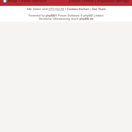
Portal
Foren-Übersicht
|
Aktive Themen
|
Ungelesene Beiträge
Alle Zeiten sind
UTC+02:00
|
Cookies löschen
|
Das Team
Powered by
phpBB
® Forum Software © phpBB Limited
Deutsche Übersetzung durch
phpBB.de