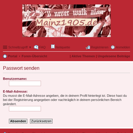
Schnellzugriff ▼
FAQ
Netiquette
Registrieren
Anmelden
Portal
Foren-Übersicht
|
Aktive Themen
|
Ungelesene Beiträge
Passwort senden
Benutzername:
E-Mail-Adresse:
Du musst die E-Mail-Adresse angeben, die in deinem Profil hinterlegt ist. Diese hast du
bei der Registrierung angegeben oder nachträglich in deinem persönlichen Bereich
geändert.