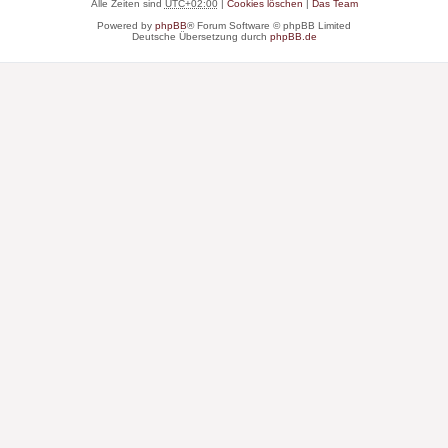
Alle Zeiten sind
UTC+02:00
|
Cookies löschen
|
Das Team
Powered by
phpBB
® Forum Software © phpBB Limited
Deutsche Übersetzung durch
phpBB.de