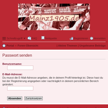
Schnellzugriff ▼
FAQ
Netiquette
Registrieren
Anmelden
Portal
Foren-Übersicht
|
Aktive Themen
|
Ungelesene Beiträge
Passwort senden
Benutzername:
E-Mail-Adresse:
Du musst die E-Mail-Adresse angeben, die in deinem Profil hinterlegt ist. Diese hast du
bei der Registrierung angegeben oder nachträglich in deinem persönlichen Bereich
geändert.