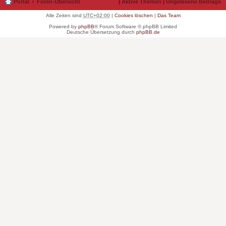
Portal
Foren-Übersicht
|
Aktive Themen
|
Ungelesene Beiträge
Alle Zeiten sind
UTC+02:00
|
Cookies löschen
|
Das Team
Powered by
phpBB
® Forum Software © phpBB Limited
Deutsche Übersetzung durch
phpBB.de