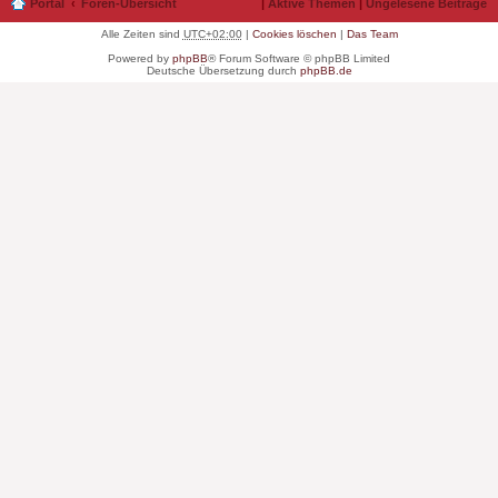
Portal
Foren-Übersicht
|
Aktive Themen
|
Ungelesene Beiträge
Alle Zeiten sind
UTC+02:00
|
Cookies löschen
|
Das Team
Powered by
phpBB
® Forum Software © phpBB Limited
Deutsche Übersetzung durch
phpBB.de