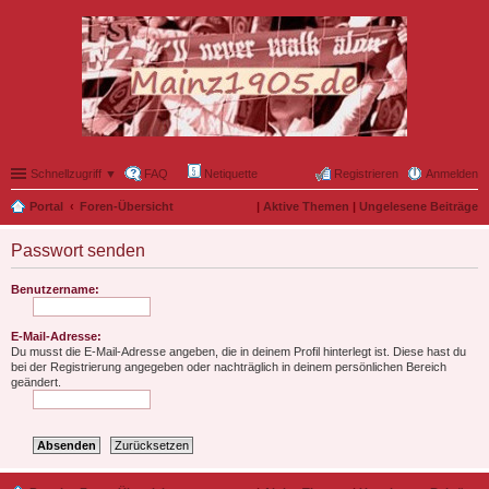
Schnellzugriff ▼
FAQ
Netiquette
Registrieren
Anmelden
Portal
Foren-Übersicht
|
Aktive Themen
|
Ungelesene Beiträge
Passwort senden
Benutzername:
E-Mail-Adresse:
Du musst die E-Mail-Adresse angeben, die in deinem Profil hinterlegt ist. Diese hast du
bei der Registrierung angegeben oder nachträglich in deinem persönlichen Bereich
geändert.