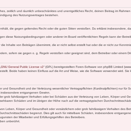
faches, zeitlich und räumlich unbeschränktes und unentgeltliches Recht, deinen Beitrag im Rahme
Kündigung des Nutzungsvertrages bestehen.
e enthält, die gegen geltendes Recht oder die guten Sitten verstoßen. Du erklärst insbesondere, 
egen diese Nutzungsbedingungen oder anderer im Board veröffentlichten Regeln kann der Betre
die Inhalte von Beiträgen übernimmt, die er nicht selbst erstellt hat oder die er nicht zur Kenn
ndern, sofern sie gegen o. g. Regeln verstoßen oder geeignet sind, dem Betreiber oder einem D
„
GNU General Public License v2
“ (GPL) bereitgestellten Foren-Software von phpBB Limited (ww
ellt. Beide haben keinen Einfluss auf die Art und Weise, wie die Software verwendet wird. Si
 und Gesundheit und der Verletzung wesentlicher Vertragspflichten (Kardinalpflichten) nur für Sc
wie insbesondere entgangenen Gewinn.
der grob fahrlässigem Verhalten oder bei Schäden aus der Verletzung von Leben, Körper und Ges
rhersehbaren Schäden und im übrigen der Höhe nach auf die vertragstypischen Durchschnittsschäde
von Leben, Körper und Gesundheit oder vorsätzlichem oder grob fahrlässigem Verhalten des Betr
Durchschnittsschäden begrenzt. Dies gilt auch für mittelbare Schäden, insbesondere entgangen
gunsten der Mitarbeiter und Erfüllungsgehilfen des Betreibers.
ben unberührt.