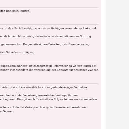
n des Boards zu nutzen.
dass du das Recht besitzt, die in deinen Beiträgen verwendeten Links und
iber dich nach Abmahnung zeitweise oder dauerhaft von der Nutzung
tnis genommen hat. Du gestattest dem Betreiber, dein Benutzerkonto,
ritten Schaden zuzufügen.
w.phpbb.com) handelt; deutschsprachige Informationen werden durch die
e können insbesondere die Verwendung der Software für bestimmte Zwecke
häden, die auf ein vorsätzliches oder grob fahrlässiges Verhalten
undheit und der Verletzung wesentlicher Vertragspflichten
n begrenzt. Dies gilt auch für mittelbare Folgeschäden wie insbesondere
eibers auf die bei Vertragsschluss typischerweise vorhersehbaren
en Gewinn.