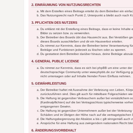
2. EINRÄUMUNG VON NUTZUNGSRECHTEN
Mit dem Erstellen eines Beitrags erteilst du dem Betreiber ein ein
Das Nutzungsrecht nach Punkt 2, Unterpunkt a bleibt auch nach 
3. PFLICHTEN DES NUTZERS
Du erklärst mit der Erstellung eines Beitrags, dass er keine Inhalt
Bilder zu setzen bzw. zu verwenden.
Der Betreiber des Boards übt das Hausrecht aus. Bei Verstößen g
dieses Boards ausschließen und dir ein Hausverbot erteilen.
Du nimmst zur Kenntnis, dass der Betreiber keine Verantwortung für 
Beiträge und Funktionen jederzeit zu löschen oder zu sperren.
Du gestattest dem Betreiber darüber hinaus, deine Beiträge abzuä
4. GENERAL PUBLIC LICENSE
Du nimmst zur Kenntnis, dass es sich bei phpBB um eine unter der 
deutschsprachige Community unter www.phpbb.de zur Verfügung gest
nicht untersagen oder auf Inhalte fremder Foren Einfluss nehmen.
5. GEWÄHRLEISTUNG
Der Betreiber haftet mit Ausnahme der Verletzung von Leben, Körper
zurückzuführen sind. Dies gilt auch für mittelbare Folgeschäden 
Die Haftung ist gegenüber Verbrauchern außer bei vorsätzlichem o
(Kardinalpflichten) auf die bei Vertragsschluss typischerweise vo
entgangenen Gewinn.
Die Haftung ist gegenüber Unternehmern außer bei der Verletzung 
Schäden und im Übrigen der Höhe nach auf die vertragstypischen 
Die Haftungsbegrenzung der Absätze a bis c gilt sinngemäß auch zu
Ansprüche für eine Haftung aus zwingendem nationalem Recht blei
6. ÄNDERUNGSVORBEHALT