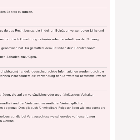
n des Boards zu nutzen.
dass du das Recht besitzt, die in deinen Beiträgen verwendeten Links und
iber dich nach Abmahnung zeitweise oder dauerhaft von der Nutzung
tnis genommen hat. Du gestattest dem Betreiber, dein Benutzerkonto,
ritten Schaden zuzufügen.
w.phpbb.com) handelt; deutschsprachige Informationen werden durch die
e können insbesondere die Verwendung der Software für bestimmte Zwecke
häden, die auf ein vorsätzliches oder grob fahrlässiges Verhalten
undheit und der Verletzung wesentlicher Vertragspflichten
n begrenzt. Dies gilt auch für mittelbare Folgeschäden wie insbesondere
eibers auf die bei Vertragsschluss typischerweise vorhersehbaren
en Gewinn.