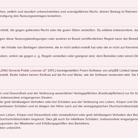
faches, zeitlich und räumlich unbeschränktes und unentgeltliches Recht, deinen Beitrag im Rahme
Kündigung des Nutzungsvertrages bestehen.
e enthält, die gegen geltendes Recht oder die guten Sitten verstoßen. Du erklärst insbesondere, 
egen diese Nutzungsbedingungen oder anderer im Board veröffentlichten Regeln kann der Betre
die Inhalte von Beiträgen übernimmt, die er nicht selbst erstellt hat oder die er nicht zur Kenn
ndern, sofern sie gegen o. g. Regeln verstoßen oder geeignet sind, dem Betreiber oder einem D
„
GNU General Public License v2
“ (GPL) bereitgestellten Foren-Software von phpBB Limited (ww
ellt. Beide haben keinen Einfluss auf die Art und Weise, wie die Software verwendet wird. Si
 und Gesundheit und der Verletzung wesentlicher Vertragspflichten (Kardinalpflichten) nur für Sc
wie insbesondere entgangenen Gewinn.
der grob fahrlässigem Verhalten oder bei Schäden aus der Verletzung von Leben, Körper und Ges
rhersehbaren Schäden und im übrigen der Höhe nach auf die vertragstypischen Durchschnittsschäde
von Leben, Körper und Gesundheit oder vorsätzlichem oder grob fahrlässigem Verhalten des Betr
Durchschnittsschäden begrenzt. Dies gilt auch für mittelbare Schäden, insbesondere entgangen
gunsten der Mitarbeiter und Erfüllungsgehilfen des Betreibers.
ben unberührt.