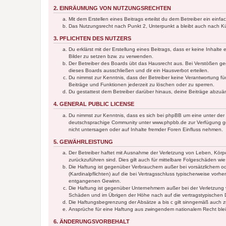
2. EINRÄUMUNG VON NUTZUNGSRECHTEN
Mit dem Erstellen eines Beitrags erteilst du dem Betreiber ein ein
Das Nutzungsrecht nach Punkt 2, Unterpunkt a bleibt auch nach 
3. PFLICHTEN DES NUTZERS
Du erklärst mit der Erstellung eines Beitrags, dass er keine Inhalt
Bilder zu setzen bzw. zu verwenden.
Der Betreiber des Boards übt das Hausrecht aus. Bei Verstößen g
dieses Boards ausschließen und dir ein Hausverbot erteilen.
Du nimmst zur Kenntnis, dass der Betreiber keine Verantwortung für 
Beiträge und Funktionen jederzeit zu löschen oder zu sperren.
Du gestattest dem Betreiber darüber hinaus, deine Beiträge abzuä
4. GENERAL PUBLIC LICENSE
Du nimmst zur Kenntnis, dass es sich bei phpBB um eine unter der 
deutschsprachige Community unter www.phpbb.de zur Verfügung gest
nicht untersagen oder auf Inhalte fremder Foren Einfluss nehmen.
5. GEWÄHRLEISTUNG
Der Betreiber haftet mit Ausnahme der Verletzung von Leben, Körper
zurückzuführen sind. Dies gilt auch für mittelbare Folgeschäden 
Die Haftung ist gegenüber Verbrauchern außer bei vorsätzlichem o
(Kardinalpflichten) auf die bei Vertragsschluss typischerweise vo
entgangenen Gewinn.
Die Haftung ist gegenüber Unternehmern außer bei der Verletzung 
Schäden und im Übrigen der Höhe nach auf die vertragstypischen 
Die Haftungsbegrenzung der Absätze a bis c gilt sinngemäß auch zu
Ansprüche für eine Haftung aus zwingendem nationalem Recht blei
6. ÄNDERUNGSVORBEHALT