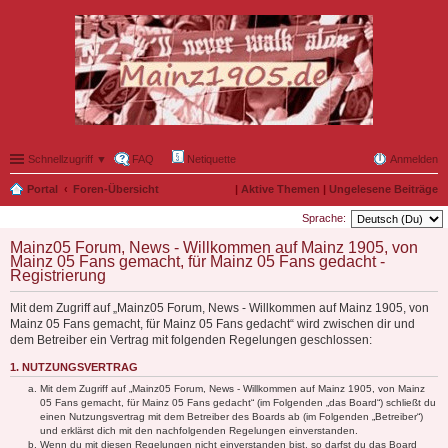
Schnellzugriff ▼
FAQ
Netiquette
Anmelden
Portal
Foren-Übersicht
|
Aktive Themen
|
Ungelesene Beiträge
Sprache:
Mainz05 Forum, News - Willkommen auf Mainz 1905, von
Mainz 05 Fans gemacht, für Mainz 05 Fans gedacht -
Registrierung
Mit dem Zugriff auf „Mainz05 Forum, News - Willkommen auf Mainz 1905, von
Mainz 05 Fans gemacht, für Mainz 05 Fans gedacht“ wird zwischen dir und
dem Betreiber ein Vertrag mit folgenden Regelungen geschlossen:
1. NUTZUNGSVERTRAG
Mit dem Zugriff auf „Mainz05 Forum, News - Willkommen auf Mainz 1905, von Mainz
05 Fans gemacht, für Mainz 05 Fans gedacht“ (im Folgenden „das Board“) schließt du
einen Nutzungsvertrag mit dem Betreiber des Boards ab (im Folgenden „Betreiber“)
und erklärst dich mit den nachfolgenden Regelungen einverstanden.
Wenn du mit diesen Regelungen nicht einverstanden bist, so darfst du das Board