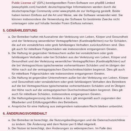
Public License v2
“ (GPL) bereitgestellten Foren-Software von phpBB Limited
(www.phpbb.com) handelt; deutschsprachige Informationen werden durch die
deutschsprachige Community unter www.phpbb.de zur Verfügung gestellt. Beide
haben keinen Einfluss auf die Art und Weise, wie die Software verwendet wird. Sie
können insbesondere die Verwendung der Software für bestimmte Zwecke nicht
untersagen oder auf Inhalte fremder Foren Einfluss nehmen.
5. GEWÄHRLEISTUNG
Der Betreiber haftet mit Ausnahme der Verletzung von Leben, Körper und Gesundheit
und der Verletzung wesentlicher Vertragspflichten (Kardinalpflichten) nur für Schäden,
die auf ein vorsätzliches oder grob fahrlässiges Verhalten zurückzuführen sind. Dies
gilt auch für mittelbare Folgeschäden wie insbesondere entgangenen Gewinn.
Die Haftung ist gegenüber Verbrauchern außer bei vorsätzlichem oder grob
fahrlässigem Verhalten oder bei Schäden aus der Verletzung von Leben, Körper und
Gesundheit und der Verletzung wesentlicher Vertragspflichten (Kardinalpflichten) auf
die bei Vertragsschluss typischerweise vorhersehbaren Schäden und im übrigen der
Höhe nach auf die vertragstypischen Durchschnittsschäden begrenzt. Dies gilt auch
für mittelbare Folgeschäden wie insbesondere entgangenen Gewinn.
Die Haftung ist gegenüber Unternehmern außer bei der Verletzung von Leben, Körper
und Gesundheit oder vorsätzlichem oder grob fahrlässigem Verhalten des Betreibers
auf die bei Vertragsschluss typischerweise vorhersehbaren Schäden und im Übrigen
der Höhe nach auf die vertragstypischen Durchschnittsschäden begrenzt. Dies gilt
auch für mittelbare Schäden, insbesondere entgangenen Gewinn.
Die Haftungsbegrenzung der Absätze a bis c gilt sinngemäß auch zugunsten der
Mitarbeiter und Erfüllungsgehilfen des Betreibers.
Ansprüche für eine Haftung aus zwingendem nationalem Recht bleiben unberührt.
6. ÄNDERUNGSVORBEHALT
Der Betreiber ist berechtigt, die Nutzungsbedingungen und die Datenschutzrichtlinie
zu ändern. Die Änderung wird dem Nutzer per E-Mail mitgeteilt.
Der Nutzer ist berechtigt, den Änderungen zu widersprechen. Im Falle des