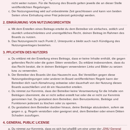
nicht weiter nutzen. Für die Nutzung des Boards gelten jeweils die an dieser Stelle
veröffentlichten Regelungen.
Der Nutzungsvertrag wird auf unbestimmte Zeit geschlossen und kann von beiden
Seiten ohne Einhaltung einer Frist jederzeit gekündigt werden.
2. EINRÄUMUNG VON NUTZUNGSRECHTEN
Mit dem Erstellen eines Beitrags erteilst du dem Betreiber ein einfaches, zeitlich und
räumlich unbeschränktes und unentgeltliches Recht, deinen Beitrag im Rahmen des
Boards zu nutzen.
Das Nutzungsrecht nach Punkt 2, Unterpunkt a bleibt auch nach Kündigung des
Nutzungsvertrages bestehen.
3. PFLICHTEN DES NUTZERS
Du erklärst mit der Erstellung eines Beitrags, dass er keine Inhalte enthält, die gegen
geltendes Recht oder die guten Sitten verstoßen. Du erklärst insbesondere, dass du
das Recht besitzt, die in deinen Beiträgen verwendeten Links und Bilder zu setzen
bzw. zu verwenden.
Der Betreiber des Boards übt das Hausrecht aus. Bei Verstößen gegen diese
Nutzungsbedingungen oder anderer im Board veröffentlichten Regeln kann der
Betreiber dich nach Abmahnung zeitweise oder dauerhaft von der Nutzung dieses
Boards ausschließen und dir ein Hausverbot erteilen.
Du nimmst zur Kenntnis, dass der Betreiber keine Verantwortung für die Inhalte von
Beiträgen übernimmt, die er nicht selbst erstellt hat oder die er nicht zur Kenntnis
genommen hat. Du gestattest dem Betreiber, dein Benutzerkonto, Beiträge und
Funktionen jederzeit zu löschen oder zu sperren.
Du gestattest dem Betreiber darüber hinaus, deine Beiträge abzuändern, sofern sie
gegen o. g. Regeln verstoßen oder geeignet sind, dem Betreiber oder einem Dritten
Schaden zuzufügen.
4. GENERAL PUBLIC LICENSE
Du nimmst zur Kenntnis, dass es sich bei phpBB um eine unter der „
GNU General