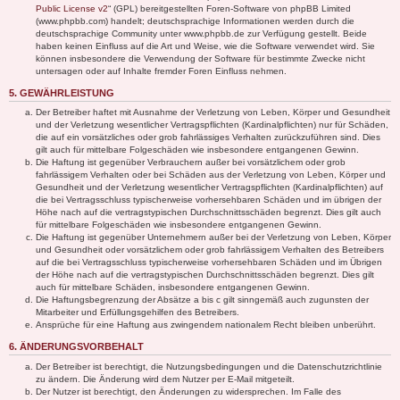
Public License v2
“ (GPL) bereitgestellten Foren-Software von phpBB Limited
(www.phpbb.com) handelt; deutschsprachige Informationen werden durch die
deutschsprachige Community unter www.phpbb.de zur Verfügung gestellt. Beide
haben keinen Einfluss auf die Art und Weise, wie die Software verwendet wird. Sie
können insbesondere die Verwendung der Software für bestimmte Zwecke nicht
untersagen oder auf Inhalte fremder Foren Einfluss nehmen.
5. GEWÄHRLEISTUNG
Der Betreiber haftet mit Ausnahme der Verletzung von Leben, Körper und Gesundheit
und der Verletzung wesentlicher Vertragspflichten (Kardinalpflichten) nur für Schäden,
die auf ein vorsätzliches oder grob fahrlässiges Verhalten zurückzuführen sind. Dies
gilt auch für mittelbare Folgeschäden wie insbesondere entgangenen Gewinn.
Die Haftung ist gegenüber Verbrauchern außer bei vorsätzlichem oder grob
fahrlässigem Verhalten oder bei Schäden aus der Verletzung von Leben, Körper und
Gesundheit und der Verletzung wesentlicher Vertragspflichten (Kardinalpflichten) auf
die bei Vertragsschluss typischerweise vorhersehbaren Schäden und im übrigen der
Höhe nach auf die vertragstypischen Durchschnittsschäden begrenzt. Dies gilt auch
für mittelbare Folgeschäden wie insbesondere entgangenen Gewinn.
Die Haftung ist gegenüber Unternehmern außer bei der Verletzung von Leben, Körper
und Gesundheit oder vorsätzlichem oder grob fahrlässigem Verhalten des Betreibers
auf die bei Vertragsschluss typischerweise vorhersehbaren Schäden und im Übrigen
der Höhe nach auf die vertragstypischen Durchschnittsschäden begrenzt. Dies gilt
auch für mittelbare Schäden, insbesondere entgangenen Gewinn.
Die Haftungsbegrenzung der Absätze a bis c gilt sinngemäß auch zugunsten der
Mitarbeiter und Erfüllungsgehilfen des Betreibers.
Ansprüche für eine Haftung aus zwingendem nationalem Recht bleiben unberührt.
6. ÄNDERUNGSVORBEHALT
Der Betreiber ist berechtigt, die Nutzungsbedingungen und die Datenschutzrichtlinie
zu ändern. Die Änderung wird dem Nutzer per E-Mail mitgeteilt.
Der Nutzer ist berechtigt, den Änderungen zu widersprechen. Im Falle des