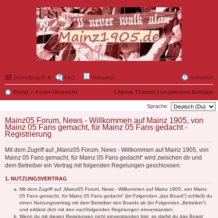
Schnellzugriff ▼
FAQ
Netiquette
Anmelden
Portal
Foren-Übersicht
|
Aktive Themen
|
Ungelesene Beiträge
Sprache:
Mainz05 Forum, News - Willkommen auf Mainz 1905, von
Mainz 05 Fans gemacht, für Mainz 05 Fans gedacht -
Registrierung
Mit dem Zugriff auf „Mainz05 Forum, News - Willkommen auf Mainz 1905, von
Mainz 05 Fans gemacht, für Mainz 05 Fans gedacht“ wird zwischen dir und
dem Betreiber ein Vertrag mit folgenden Regelungen geschlossen:
1. NUTZUNGSVERTRAG
Mit dem Zugriff auf „Mainz05 Forum, News - Willkommen auf Mainz 1905, von Mainz
05 Fans gemacht, für Mainz 05 Fans gedacht“ (im Folgenden „das Board“) schließt du
einen Nutzungsvertrag mit dem Betreiber des Boards ab (im Folgenden „Betreiber“)
und erklärst dich mit den nachfolgenden Regelungen einverstanden.
Wenn du mit diesen Regelungen nicht einverstanden bist, so darfst du das Board