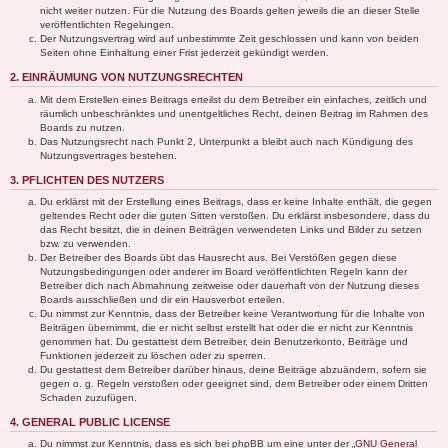
nicht weiter nutzen. Für die Nutzung des Boards gelten jeweils die an dieser Stelle
veröffentlichten Regelungen.
Der Nutzungsvertrag wird auf unbestimmte Zeit geschlossen und kann von beiden
Seiten ohne Einhaltung einer Frist jederzeit gekündigt werden.
2. EINRÄUMUNG VON NUTZUNGSRECHTEN
Mit dem Erstellen eines Beitrags erteilst du dem Betreiber ein einfaches, zeitlich und
räumlich unbeschränktes und unentgeltliches Recht, deinen Beitrag im Rahmen des
Boards zu nutzen.
Das Nutzungsrecht nach Punkt 2, Unterpunkt a bleibt auch nach Kündigung des
Nutzungsvertrages bestehen.
3. PFLICHTEN DES NUTZERS
Du erklärst mit der Erstellung eines Beitrags, dass er keine Inhalte enthält, die gegen
geltendes Recht oder die guten Sitten verstoßen. Du erklärst insbesondere, dass du
das Recht besitzt, die in deinen Beiträgen verwendeten Links und Bilder zu setzen
bzw. zu verwenden.
Der Betreiber des Boards übt das Hausrecht aus. Bei Verstößen gegen diese
Nutzungsbedingungen oder anderer im Board veröffentlichten Regeln kann der
Betreiber dich nach Abmahnung zeitweise oder dauerhaft von der Nutzung dieses
Boards ausschließen und dir ein Hausverbot erteilen.
Du nimmst zur Kenntnis, dass der Betreiber keine Verantwortung für die Inhalte von
Beiträgen übernimmt, die er nicht selbst erstellt hat oder die er nicht zur Kenntnis
genommen hat. Du gestattest dem Betreiber, dein Benutzerkonto, Beiträge und
Funktionen jederzeit zu löschen oder zu sperren.
Du gestattest dem Betreiber darüber hinaus, deine Beiträge abzuändern, sofern sie
gegen o. g. Regeln verstoßen oder geeignet sind, dem Betreiber oder einem Dritten
Schaden zuzufügen.
4. GENERAL PUBLIC LICENSE
Du nimmst zur Kenntnis, dass es sich bei phpBB um eine unter der „
GNU General