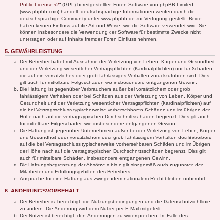
Public License v2
“ (GPL) bereitgestellten Foren-Software von phpBB Limited
(www.phpbb.com) handelt; deutschsprachige Informationen werden durch die
deutschsprachige Community unter www.phpbb.de zur Verfügung gestellt. Beide
haben keinen Einfluss auf die Art und Weise, wie die Software verwendet wird. Sie
können insbesondere die Verwendung der Software für bestimmte Zwecke nicht
untersagen oder auf Inhalte fremder Foren Einfluss nehmen.
5. GEWÄHRLEISTUNG
Der Betreiber haftet mit Ausnahme der Verletzung von Leben, Körper und Gesundheit
und der Verletzung wesentlicher Vertragspflichten (Kardinalpflichten) nur für Schäden,
die auf ein vorsätzliches oder grob fahrlässiges Verhalten zurückzuführen sind. Dies
gilt auch für mittelbare Folgeschäden wie insbesondere entgangenen Gewinn.
Die Haftung ist gegenüber Verbrauchern außer bei vorsätzlichem oder grob
fahrlässigem Verhalten oder bei Schäden aus der Verletzung von Leben, Körper und
Gesundheit und der Verletzung wesentlicher Vertragspflichten (Kardinalpflichten) auf
die bei Vertragsschluss typischerweise vorhersehbaren Schäden und im übrigen der
Höhe nach auf die vertragstypischen Durchschnittsschäden begrenzt. Dies gilt auch
für mittelbare Folgeschäden wie insbesondere entgangenen Gewinn.
Die Haftung ist gegenüber Unternehmern außer bei der Verletzung von Leben, Körper
und Gesundheit oder vorsätzlichem oder grob fahrlässigem Verhalten des Betreibers
auf die bei Vertragsschluss typischerweise vorhersehbaren Schäden und im Übrigen
der Höhe nach auf die vertragstypischen Durchschnittsschäden begrenzt. Dies gilt
auch für mittelbare Schäden, insbesondere entgangenen Gewinn.
Die Haftungsbegrenzung der Absätze a bis c gilt sinngemäß auch zugunsten der
Mitarbeiter und Erfüllungsgehilfen des Betreibers.
Ansprüche für eine Haftung aus zwingendem nationalem Recht bleiben unberührt.
6. ÄNDERUNGSVORBEHALT
Der Betreiber ist berechtigt, die Nutzungsbedingungen und die Datenschutzrichtlinie
zu ändern. Die Änderung wird dem Nutzer per E-Mail mitgeteilt.
Der Nutzer ist berechtigt, den Änderungen zu widersprechen. Im Falle des