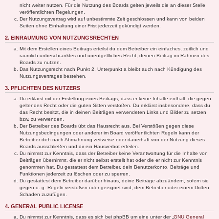
nicht weiter nutzen. Für die Nutzung des Boards gelten jeweils die an dieser Stelle
veröffentlichten Regelungen.
Der Nutzungsvertrag wird auf unbestimmte Zeit geschlossen und kann von beiden
Seiten ohne Einhaltung einer Frist jederzeit gekündigt werden.
2. EINRÄUMUNG VON NUTZUNGSRECHTEN
Mit dem Erstellen eines Beitrags erteilst du dem Betreiber ein einfaches, zeitlich und
räumlich unbeschränktes und unentgeltliches Recht, deinen Beitrag im Rahmen des
Boards zu nutzen.
Das Nutzungsrecht nach Punkt 2, Unterpunkt a bleibt auch nach Kündigung des
Nutzungsvertrages bestehen.
3. PFLICHTEN DES NUTZERS
Du erklärst mit der Erstellung eines Beitrags, dass er keine Inhalte enthält, die gegen
geltendes Recht oder die guten Sitten verstoßen. Du erklärst insbesondere, dass du
das Recht besitzt, die in deinen Beiträgen verwendeten Links und Bilder zu setzen
bzw. zu verwenden.
Der Betreiber des Boards übt das Hausrecht aus. Bei Verstößen gegen diese
Nutzungsbedingungen oder anderer im Board veröffentlichten Regeln kann der
Betreiber dich nach Abmahnung zeitweise oder dauerhaft von der Nutzung dieses
Boards ausschließen und dir ein Hausverbot erteilen.
Du nimmst zur Kenntnis, dass der Betreiber keine Verantwortung für die Inhalte von
Beiträgen übernimmt, die er nicht selbst erstellt hat oder die er nicht zur Kenntnis
genommen hat. Du gestattest dem Betreiber, dein Benutzerkonto, Beiträge und
Funktionen jederzeit zu löschen oder zu sperren.
Du gestattest dem Betreiber darüber hinaus, deine Beiträge abzuändern, sofern sie
gegen o. g. Regeln verstoßen oder geeignet sind, dem Betreiber oder einem Dritten
Schaden zuzufügen.
4. GENERAL PUBLIC LICENSE
Du nimmst zur Kenntnis, dass es sich bei phpBB um eine unter der „
GNU General