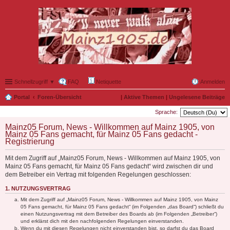
Schnellzugriff ▼
FAQ
Netiquette
Anmelden
Portal
Foren-Übersicht
|
Aktive Themen
|
Ungelesene Beiträge
Sprache:
Mainz05 Forum, News - Willkommen auf Mainz 1905, von
Mainz 05 Fans gemacht, für Mainz 05 Fans gedacht -
Registrierung
Mit dem Zugriff auf „Mainz05 Forum, News - Willkommen auf Mainz 1905, von
Mainz 05 Fans gemacht, für Mainz 05 Fans gedacht“ wird zwischen dir und
dem Betreiber ein Vertrag mit folgenden Regelungen geschlossen:
1. NUTZUNGSVERTRAG
Mit dem Zugriff auf „Mainz05 Forum, News - Willkommen auf Mainz 1905, von Mainz
05 Fans gemacht, für Mainz 05 Fans gedacht“ (im Folgenden „das Board“) schließt du
einen Nutzungsvertrag mit dem Betreiber des Boards ab (im Folgenden „Betreiber“)
und erklärst dich mit den nachfolgenden Regelungen einverstanden.
Wenn du mit diesen Regelungen nicht einverstanden bist, so darfst du das Board