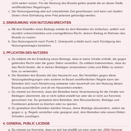
nicht weiter nutzen. Für die Nutzung des Boards gelten jeweils die an dieser Stelle
veröffentlichten Regelungen.
Der Nutzungsvertrag wird auf unbestimmte Zeit geschlossen und kann von beiden
Seiten ohne Einhaltung einer Frist jederzeit gekündigt werden.
2. EINRÄUMUNG VON NUTZUNGSRECHTEN
Mit dem Erstellen eines Beitrags erteilst du dem Betreiber ein einfaches, zeitlich und
räumlich unbeschränktes und unentgeltliches Recht, deinen Beitrag im Rahmen des
Boards zu nutzen.
Das Nutzungsrecht nach Punkt 2, Unterpunkt a bleibt auch nach Kündigung des
Nutzungsvertrages bestehen.
3. PFLICHTEN DES NUTZERS
Du erklärst mit der Erstellung eines Beitrags, dass er keine Inhalte enthält, die gegen
geltendes Recht oder die guten Sitten verstoßen. Du erklärst insbesondere, dass du
das Recht besitzt, die in deinen Beiträgen verwendeten Links und Bilder zu setzen
bzw. zu verwenden.
Der Betreiber des Boards übt das Hausrecht aus. Bei Verstößen gegen diese
Nutzungsbedingungen oder anderer im Board veröffentlichten Regeln kann der
Betreiber dich nach Abmahnung zeitweise oder dauerhaft von der Nutzung dieses
Boards ausschließen und dir ein Hausverbot erteilen.
Du nimmst zur Kenntnis, dass der Betreiber keine Verantwortung für die Inhalte von
Beiträgen übernimmt, die er nicht selbst erstellt hat oder die er nicht zur Kenntnis
genommen hat. Du gestattest dem Betreiber, dein Benutzerkonto, Beiträge und
Funktionen jederzeit zu löschen oder zu sperren.
Du gestattest dem Betreiber darüber hinaus, deine Beiträge abzuändern, sofern sie
gegen o. g. Regeln verstoßen oder geeignet sind, dem Betreiber oder einem Dritten
Schaden zuzufügen.
4. GENERAL PUBLIC LICENSE
Du nimmst zur Kenntnis, dass es sich bei phpBB um eine unter der „
GNU General