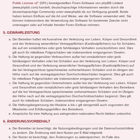
Public License v2
“ (GPL) bereitgestellten Foren-Software von phpBB Limited
(www.phpbb.com) handelt; deutschsprachige Informationen werden durch die
deutschsprachige Community unter www.phpbb.de zur Verfügung gestellt. Beide
haben keinen Einfluss auf die Art und Weise, wie die Software verwendet wird. Sie
können insbesondere die Verwendung der Software für bestimmte Zwecke nicht
untersagen oder auf Inhalte fremder Foren Einfluss nehmen.
5. GEWÄHRLEISTUNG
Der Betreiber haftet mit Ausnahme der Verletzung von Leben, Körper und Gesundheit
und der Verletzung wesentlicher Vertragspflichten (Kardinalpflichten) nur für Schäden,
die auf ein vorsätzliches oder grob fahrlässiges Verhalten zurückzuführen sind. Dies
gilt auch für mittelbare Folgeschäden wie insbesondere entgangenen Gewinn.
Die Haftung ist gegenüber Verbrauchern außer bei vorsätzlichem oder grob
fahrlässigem Verhalten oder bei Schäden aus der Verletzung von Leben, Körper und
Gesundheit und der Verletzung wesentlicher Vertragspflichten (Kardinalpflichten) auf
die bei Vertragsschluss typischerweise vorhersehbaren Schäden und im übrigen der
Höhe nach auf die vertragstypischen Durchschnittsschäden begrenzt. Dies gilt auch
für mittelbare Folgeschäden wie insbesondere entgangenen Gewinn.
Die Haftung ist gegenüber Unternehmern außer bei der Verletzung von Leben, Körper
und Gesundheit oder vorsätzlichem oder grob fahrlässigem Verhalten des Betreibers
auf die bei Vertragsschluss typischerweise vorhersehbaren Schäden und im Übrigen
der Höhe nach auf die vertragstypischen Durchschnittsschäden begrenzt. Dies gilt
auch für mittelbare Schäden, insbesondere entgangenen Gewinn.
Die Haftungsbegrenzung der Absätze a bis c gilt sinngemäß auch zugunsten der
Mitarbeiter und Erfüllungsgehilfen des Betreibers.
Ansprüche für eine Haftung aus zwingendem nationalem Recht bleiben unberührt.
6. ÄNDERUNGSVORBEHALT
Der Betreiber ist berechtigt, die Nutzungsbedingungen und die Datenschutzrichtlinie
zu ändern. Die Änderung wird dem Nutzer per E-Mail mitgeteilt.
Der Nutzer ist berechtigt, den Änderungen zu widersprechen. Im Falle des