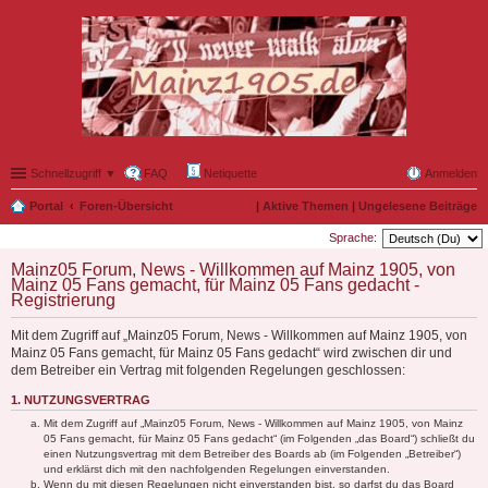
Schnellzugriff ▼
FAQ
Netiquette
Anmelden
Portal
Foren-Übersicht
|
Aktive Themen
|
Ungelesene Beiträge
Sprache:
Mainz05 Forum, News - Willkommen auf Mainz 1905, von
Mainz 05 Fans gemacht, für Mainz 05 Fans gedacht -
Registrierung
Mit dem Zugriff auf „Mainz05 Forum, News - Willkommen auf Mainz 1905, von
Mainz 05 Fans gemacht, für Mainz 05 Fans gedacht“ wird zwischen dir und
dem Betreiber ein Vertrag mit folgenden Regelungen geschlossen:
1. NUTZUNGSVERTRAG
Mit dem Zugriff auf „Mainz05 Forum, News - Willkommen auf Mainz 1905, von Mainz
05 Fans gemacht, für Mainz 05 Fans gedacht“ (im Folgenden „das Board“) schließt du
einen Nutzungsvertrag mit dem Betreiber des Boards ab (im Folgenden „Betreiber“)
und erklärst dich mit den nachfolgenden Regelungen einverstanden.
Wenn du mit diesen Regelungen nicht einverstanden bist, so darfst du das Board