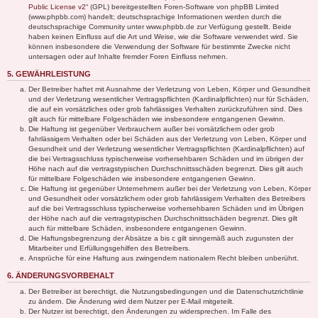
Public License v2
“ (GPL) bereitgestellten Foren-Software von phpBB Limited
(www.phpbb.com) handelt; deutschsprachige Informationen werden durch die
deutschsprachige Community unter www.phpbb.de zur Verfügung gestellt. Beide
haben keinen Einfluss auf die Art und Weise, wie die Software verwendet wird. Sie
können insbesondere die Verwendung der Software für bestimmte Zwecke nicht
untersagen oder auf Inhalte fremder Foren Einfluss nehmen.
5. GEWÄHRLEISTUNG
Der Betreiber haftet mit Ausnahme der Verletzung von Leben, Körper und Gesundheit
und der Verletzung wesentlicher Vertragspflichten (Kardinalpflichten) nur für Schäden,
die auf ein vorsätzliches oder grob fahrlässiges Verhalten zurückzuführen sind. Dies
gilt auch für mittelbare Folgeschäden wie insbesondere entgangenen Gewinn.
Die Haftung ist gegenüber Verbrauchern außer bei vorsätzlichem oder grob
fahrlässigem Verhalten oder bei Schäden aus der Verletzung von Leben, Körper und
Gesundheit und der Verletzung wesentlicher Vertragspflichten (Kardinalpflichten) auf
die bei Vertragsschluss typischerweise vorhersehbaren Schäden und im übrigen der
Höhe nach auf die vertragstypischen Durchschnittsschäden begrenzt. Dies gilt auch
für mittelbare Folgeschäden wie insbesondere entgangenen Gewinn.
Die Haftung ist gegenüber Unternehmern außer bei der Verletzung von Leben, Körper
und Gesundheit oder vorsätzlichem oder grob fahrlässigem Verhalten des Betreibers
auf die bei Vertragsschluss typischerweise vorhersehbaren Schäden und im Übrigen
der Höhe nach auf die vertragstypischen Durchschnittsschäden begrenzt. Dies gilt
auch für mittelbare Schäden, insbesondere entgangenen Gewinn.
Die Haftungsbegrenzung der Absätze a bis c gilt sinngemäß auch zugunsten der
Mitarbeiter und Erfüllungsgehilfen des Betreibers.
Ansprüche für eine Haftung aus zwingendem nationalem Recht bleiben unberührt.
6. ÄNDERUNGSVORBEHALT
Der Betreiber ist berechtigt, die Nutzungsbedingungen und die Datenschutzrichtlinie
zu ändern. Die Änderung wird dem Nutzer per E-Mail mitgeteilt.
Der Nutzer ist berechtigt, den Änderungen zu widersprechen. Im Falle des