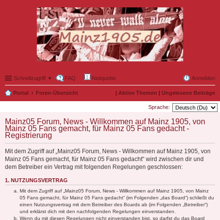
Schnellzugriff ▼
FAQ
Netiquette
Anmelden
Portal
Foren-Übersicht
|
Aktive Themen
|
Ungelesene Beiträge
Sprache:
Mainz05 Forum, News - Willkommen auf Mainz 1905, von
Mainz 05 Fans gemacht, für Mainz 05 Fans gedacht -
Registrierung
Mit dem Zugriff auf „Mainz05 Forum, News - Willkommen auf Mainz 1905, von
Mainz 05 Fans gemacht, für Mainz 05 Fans gedacht“ wird zwischen dir und
dem Betreiber ein Vertrag mit folgenden Regelungen geschlossen:
1. NUTZUNGSVERTRAG
Mit dem Zugriff auf „Mainz05 Forum, News - Willkommen auf Mainz 1905, von Mainz
05 Fans gemacht, für Mainz 05 Fans gedacht“ (im Folgenden „das Board“) schließt du
einen Nutzungsvertrag mit dem Betreiber des Boards ab (im Folgenden „Betreiber“)
und erklärst dich mit den nachfolgenden Regelungen einverstanden.
Wenn du mit diesen Regelungen nicht einverstanden bist, so darfst du das Board