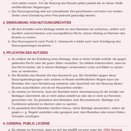
nicht weiter nutzen. Für die Nutzung des Boards gelten jeweils die an dieser Stelle
veröffentlichten Regelungen.
Der Nutzungsvertrag wird auf unbestimmte Zeit geschlossen und kann von beiden
Seiten ohne Einhaltung einer Frist jederzeit gekündigt werden.
2. EINRÄUMUNG VON NUTZUNGSRECHTEN
Mit dem Erstellen eines Beitrags erteilst du dem Betreiber ein einfaches, zeitlich und
räumlich unbeschränktes und unentgeltliches Recht, deinen Beitrag im Rahmen des
Boards zu nutzen.
Das Nutzungsrecht nach Punkt 2, Unterpunkt a bleibt auch nach Kündigung des
Nutzungsvertrages bestehen.
3. PFLICHTEN DES NUTZERS
Du erklärst mit der Erstellung eines Beitrags, dass er keine Inhalte enthält, die gegen
geltendes Recht oder die guten Sitten verstoßen. Du erklärst insbesondere, dass du
das Recht besitzt, die in deinen Beiträgen verwendeten Links und Bilder zu setzen
bzw. zu verwenden.
Der Betreiber des Boards übt das Hausrecht aus. Bei Verstößen gegen diese
Nutzungsbedingungen oder anderer im Board veröffentlichten Regeln kann der
Betreiber dich nach Abmahnung zeitweise oder dauerhaft von der Nutzung dieses
Boards ausschließen und dir ein Hausverbot erteilen.
Du nimmst zur Kenntnis, dass der Betreiber keine Verantwortung für die Inhalte von
Beiträgen übernimmt, die er nicht selbst erstellt hat oder die er nicht zur Kenntnis
genommen hat. Du gestattest dem Betreiber, dein Benutzerkonto, Beiträge und
Funktionen jederzeit zu löschen oder zu sperren.
Du gestattest dem Betreiber darüber hinaus, deine Beiträge abzuändern, sofern sie
gegen o. g. Regeln verstoßen oder geeignet sind, dem Betreiber oder einem Dritten
Schaden zuzufügen.
4. GENERAL PUBLIC LICENSE
Du nimmst zur Kenntnis, dass es sich bei phpBB um eine unter der „
GNU General