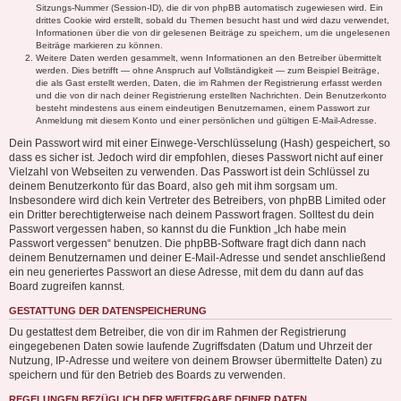
Sitzungs-Nummer (Session-ID), die dir von phpBB automatisch zugewiesen wird. Ein
drittes Cookie wird erstellt, sobald du Themen besucht hast und wird dazu verwendet,
Informationen über die von dir gelesenen Beiträge zu speichern, um die ungelesenen
Beiträge markieren zu können.
Weitere Daten werden gesammelt, wenn Informationen an den Betreiber übermittelt
werden. Dies betrifft — ohne Anspruch auf Vollständigkeit — zum Beispiel Beiträge,
die als Gast erstellt werden, Daten, die im Rahmen der Registrierung erfasst werden
und die von dir nach deiner Registrierung erstellten Nachrichten. Dein Benutzerkonto
besteht mindestens aus einem eindeutigen Benutzernamen, einem Passwort zur
Anmeldung mit diesem Konto und einer persönlichen und gültigen E-Mail-Adresse.
Dein Passwort wird mit einer Einwege-Verschlüsselung (Hash) gespeichert, so
dass es sicher ist. Jedoch wird dir empfohlen, dieses Passwort nicht auf einer
Vielzahl von Webseiten zu verwenden. Das Passwort ist dein Schlüssel zu
deinem Benutzerkonto für das Board, also geh mit ihm sorgsam um.
Insbesondere wird dich kein Vertreter des Betreibers, von phpBB Limited oder
ein Dritter berechtigterweise nach deinem Passwort fragen. Solltest du dein
Passwort vergessen haben, so kannst du die Funktion „Ich habe mein
Passwort vergessen“ benutzen. Die phpBB-Software fragt dich dann nach
deinem Benutzernamen und deiner E-Mail-Adresse und sendet anschließend
ein neu generiertes Passwort an diese Adresse, mit dem du dann auf das
Board zugreifen kannst.
GESTATTUNG DER DATENSPEICHERUNG
Du gestattest dem Betreiber, die von dir im Rahmen der Registrierung
eingegebenen Daten sowie laufende Zugriffsdaten (Datum und Uhrzeit der
Nutzung, IP-Adresse und weitere von deinem Browser übermittelte Daten) zu
speichern und für den Betrieb des Boards zu verwenden.
REGELUNGEN BEZÜGLICH DER WEITERGABE DEINER DATEN