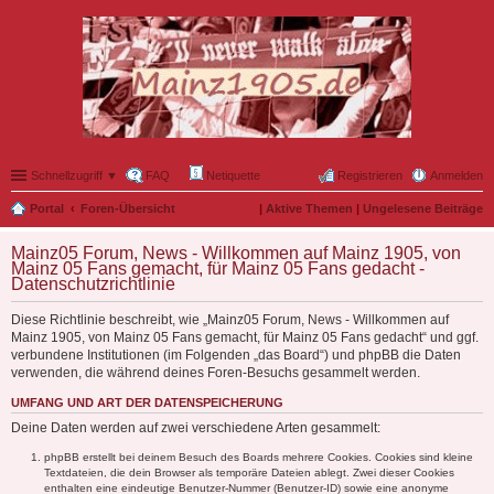
Schnellzugriff ▼
FAQ
Netiquette
Registrieren
Anmelden
Portal
Foren-Übersicht
|
Aktive Themen
|
Ungelesene Beiträge
Mainz05 Forum, News - Willkommen auf Mainz 1905, von
Mainz 05 Fans gemacht, für Mainz 05 Fans gedacht -
Datenschutzrichtlinie
Diese Richtlinie beschreibt, wie „Mainz05 Forum, News - Willkommen auf
Mainz 1905, von Mainz 05 Fans gemacht, für Mainz 05 Fans gedacht“ und ggf.
verbundene Institutionen (im Folgenden „das Board“) und phpBB die Daten
verwenden, die während deines Foren-Besuchs gesammelt werden.
UMFANG UND ART DER DATENSPEICHERUNG
Deine Daten werden auf zwei verschiedene Arten gesammelt:
phpBB erstellt bei deinem Besuch des Boards mehrere Cookies. Cookies sind kleine
Textdateien, die dein Browser als temporäre Dateien ablegt. Zwei dieser Cookies
enthalten eine eindeutige Benutzer-Nummer (Benutzer-ID) sowie eine anonyme