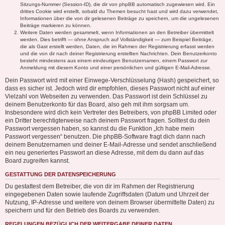
Sitzungs-Nummer (Session-ID), die dir von phpBB automatisch zugewiesen wird. Ein
drittes Cookie wird erstellt, sobald du Themen besucht hast und wird dazu verwendet,
Informationen über die von dir gelesenen Beiträge zu speichern, um die ungelesenen
Beiträge markieren zu können.
Weitere Daten werden gesammelt, wenn Informationen an den Betreiber übermittelt
werden. Dies betrifft — ohne Anspruch auf Vollständigkeit — zum Beispiel Beiträge,
die als Gast erstellt werden, Daten, die im Rahmen der Registrierung erfasst werden
und die von dir nach deiner Registrierung erstellten Nachrichten. Dein Benutzerkonto
besteht mindestens aus einem eindeutigen Benutzernamen, einem Passwort zur
Anmeldung mit diesem Konto und einer persönlichen und gültigen E-Mail-Adresse.
Dein Passwort wird mit einer Einwege-Verschlüsselung (Hash) gespeichert, so
dass es sicher ist. Jedoch wird dir empfohlen, dieses Passwort nicht auf einer
Vielzahl von Webseiten zu verwenden. Das Passwort ist dein Schlüssel zu
deinem Benutzerkonto für das Board, also geh mit ihm sorgsam um.
Insbesondere wird dich kein Vertreter des Betreibers, von phpBB Limited oder
ein Dritter berechtigterweise nach deinem Passwort fragen. Solltest du dein
Passwort vergessen haben, so kannst du die Funktion „Ich habe mein
Passwort vergessen“ benutzen. Die phpBB-Software fragt dich dann nach
deinem Benutzernamen und deiner E-Mail-Adresse und sendet anschließend
ein neu generiertes Passwort an diese Adresse, mit dem du dann auf das
Board zugreifen kannst.
GESTATTUNG DER DATENSPEICHERUNG
Du gestattest dem Betreiber, die von dir im Rahmen der Registrierung
eingegebenen Daten sowie laufende Zugriffsdaten (Datum und Uhrzeit der
Nutzung, IP-Adresse und weitere von deinem Browser übermittelte Daten) zu
speichern und für den Betrieb des Boards zu verwenden.
REGELUNGEN BEZÜGLICH DER WEITERGABE DEINER DATEN