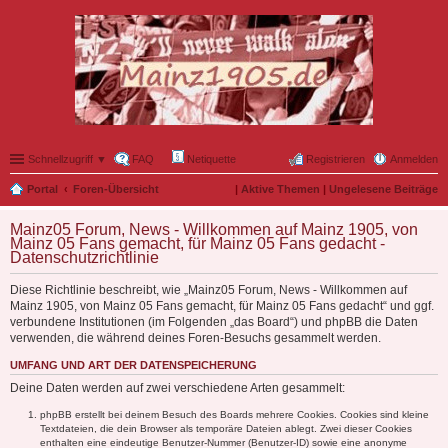
Schnellzugriff ▼
FAQ
Netiquette
Registrieren
Anmelden
Portal
Foren-Übersicht
|
Aktive Themen
|
Ungelesene Beiträge
Mainz05 Forum, News - Willkommen auf Mainz 1905, von
Mainz 05 Fans gemacht, für Mainz 05 Fans gedacht -
Datenschutzrichtlinie
Diese Richtlinie beschreibt, wie „Mainz05 Forum, News - Willkommen auf
Mainz 1905, von Mainz 05 Fans gemacht, für Mainz 05 Fans gedacht“ und ggf.
verbundene Institutionen (im Folgenden „das Board“) und phpBB die Daten
verwenden, die während deines Foren-Besuchs gesammelt werden.
UMFANG UND ART DER DATENSPEICHERUNG
Deine Daten werden auf zwei verschiedene Arten gesammelt:
phpBB erstellt bei deinem Besuch des Boards mehrere Cookies. Cookies sind kleine
Textdateien, die dein Browser als temporäre Dateien ablegt. Zwei dieser Cookies
enthalten eine eindeutige Benutzer-Nummer (Benutzer-ID) sowie eine anonyme