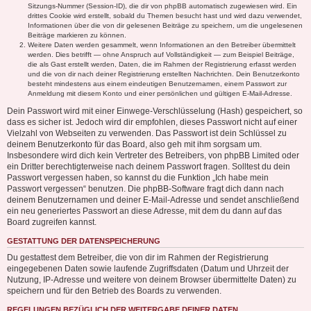
Sitzungs-Nummer (Session-ID), die dir von phpBB automatisch zugewiesen wird. Ein
drittes Cookie wird erstellt, sobald du Themen besucht hast und wird dazu verwendet,
Informationen über die von dir gelesenen Beiträge zu speichern, um die ungelesenen
Beiträge markieren zu können.
Weitere Daten werden gesammelt, wenn Informationen an den Betreiber übermittelt
werden. Dies betrifft — ohne Anspruch auf Vollständigkeit — zum Beispiel Beiträge,
die als Gast erstellt werden, Daten, die im Rahmen der Registrierung erfasst werden
und die von dir nach deiner Registrierung erstellten Nachrichten. Dein Benutzerkonto
besteht mindestens aus einem eindeutigen Benutzernamen, einem Passwort zur
Anmeldung mit diesem Konto und einer persönlichen und gültigen E-Mail-Adresse.
Dein Passwort wird mit einer Einwege-Verschlüsselung (Hash) gespeichert, so
dass es sicher ist. Jedoch wird dir empfohlen, dieses Passwort nicht auf einer
Vielzahl von Webseiten zu verwenden. Das Passwort ist dein Schlüssel zu
deinem Benutzerkonto für das Board, also geh mit ihm sorgsam um.
Insbesondere wird dich kein Vertreter des Betreibers, von phpBB Limited oder
ein Dritter berechtigterweise nach deinem Passwort fragen. Solltest du dein
Passwort vergessen haben, so kannst du die Funktion „Ich habe mein
Passwort vergessen“ benutzen. Die phpBB-Software fragt dich dann nach
deinem Benutzernamen und deiner E-Mail-Adresse und sendet anschließend
ein neu generiertes Passwort an diese Adresse, mit dem du dann auf das
Board zugreifen kannst.
GESTATTUNG DER DATENSPEICHERUNG
Du gestattest dem Betreiber, die von dir im Rahmen der Registrierung
eingegebenen Daten sowie laufende Zugriffsdaten (Datum und Uhrzeit der
Nutzung, IP-Adresse und weitere von deinem Browser übermittelte Daten) zu
speichern und für den Betrieb des Boards zu verwenden.
REGELUNGEN BEZÜGLICH DER WEITERGABE DEINER DATEN