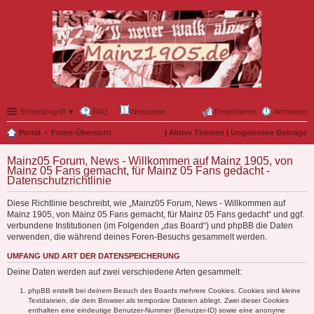
Schnellzugriff ▼
FAQ
Netiquette
Registrieren
Anmelden
Portal
Foren-Übersicht
|
Aktive Themen
|
Ungelesene Beiträge
Mainz05 Forum, News - Willkommen auf Mainz 1905, von
Mainz 05 Fans gemacht, für Mainz 05 Fans gedacht -
Datenschutzrichtlinie
Diese Richtlinie beschreibt, wie „Mainz05 Forum, News - Willkommen auf
Mainz 1905, von Mainz 05 Fans gemacht, für Mainz 05 Fans gedacht“ und ggf.
verbundene Institutionen (im Folgenden „das Board“) und phpBB die Daten
verwenden, die während deines Foren-Besuchs gesammelt werden.
UMFANG UND ART DER DATENSPEICHERUNG
Deine Daten werden auf zwei verschiedene Arten gesammelt:
phpBB erstellt bei deinem Besuch des Boards mehrere Cookies. Cookies sind kleine
Textdateien, die dein Browser als temporäre Dateien ablegt. Zwei dieser Cookies
enthalten eine eindeutige Benutzer-Nummer (Benutzer-ID) sowie eine anonyme