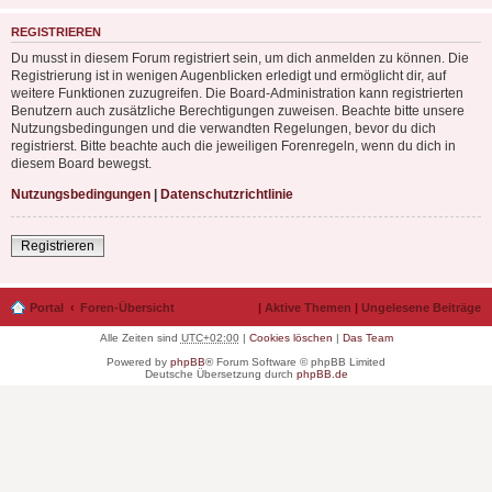
REGISTRIEREN
Du musst in diesem Forum registriert sein, um dich anmelden zu können. Die
Registrierung ist in wenigen Augenblicken erledigt und ermöglicht dir, auf
weitere Funktionen zuzugreifen. Die Board-Administration kann registrierten
Benutzern auch zusätzliche Berechtigungen zuweisen. Beachte bitte unsere
Nutzungsbedingungen und die verwandten Regelungen, bevor du dich
registrierst. Bitte beachte auch die jeweiligen Forenregeln, wenn du dich in
diesem Board bewegst.
Nutzungsbedingungen
|
Datenschutzrichtlinie
Registrieren
Portal
Foren-Übersicht
|
Aktive Themen
|
Ungelesene Beiträge
Alle Zeiten sind
UTC+02:00
|
Cookies löschen
|
Das Team
Powered by
phpBB
® Forum Software © phpBB Limited
Deutsche Übersetzung durch
phpBB.de