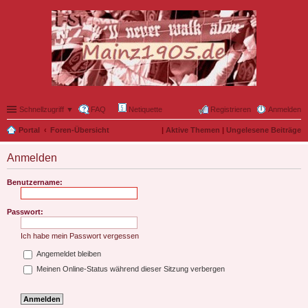
Schnellzugriff ▼
FAQ
Netiquette
Registrieren
Anmelden
Portal
Foren-Übersicht
|
Aktive Themen
|
Ungelesene Beiträge
Anmelden
Benutzername:
Passwort:
Ich habe mein Passwort vergessen
Angemeldet bleiben
Meinen Online-Status während dieser Sitzung verbergen