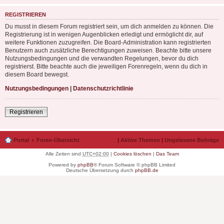
REGISTRIEREN
Du musst in diesem Forum registriert sein, um dich anmelden zu können. Die
Registrierung ist in wenigen Augenblicken erledigt und ermöglicht dir, auf
weitere Funktionen zuzugreifen. Die Board-Administration kann registrierten
Benutzern auch zusätzliche Berechtigungen zuweisen. Beachte bitte unsere
Nutzungsbedingungen und die verwandten Regelungen, bevor du dich
registrierst. Bitte beachte auch die jeweiligen Forenregeln, wenn du dich in
diesem Board bewegst.
Nutzungsbedingungen
|
Datenschutzrichtlinie
Registrieren
Portal
Foren-Übersicht
|
Aktive Themen
|
Ungelesene Beiträge
Alle Zeiten sind
UTC+02:00
|
Cookies löschen
|
Das Team
Powered by
phpBB
® Forum Software © phpBB Limited
Deutsche Übersetzung durch
phpBB.de