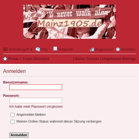
Schnellzugriff ▼
FAQ
Netiquette
Registrieren
Anmelden
Portal
Foren-Übersicht
|
Aktive Themen
|
Ungelesene Beiträge
Anmelden
Benutzername:
Passwort:
Ich habe mein Passwort vergessen
Angemeldet bleiben
Meinen Online-Status während dieser Sitzung verbergen