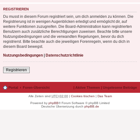
REGISTRIEREN
Du musst in diesem Forum registriert sein, um dich anmelden zu können. Die
Registrierung ist in wenigen Augenblicken erledigt und ermöglicht dir, auf
weitere Funktionen zuzugreifen. Die Board-Administration kann registrierten
Benutzern auch zusätzliche Berechtigungen zuweisen. Beachte bitte unsere
Nutzungsbedingungen und die verwandten Regelungen, bevor du dich
registrierst. Bitte beachte auch die jeweiligen Forenregeln, wenn du dich in
diesem Board bewegst.
Nutzungsbedingungen
|
Datenschutzrichtlinie
Registrieren
Portal
Foren-Übersicht
|
Aktive Themen
|
Ungelesene Beiträge
Alle Zeiten sind
UTC+02:00
|
Cookies löschen
|
Das Team
Powered by
phpBB
® Forum Software © phpBB Limited
Deutsche Übersetzung durch
phpBB.de