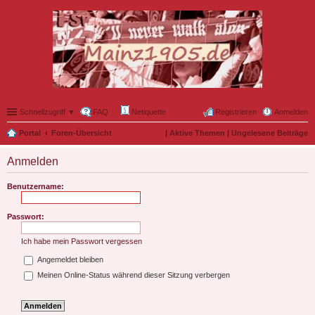
Schnellzugriff ▼
FAQ
Netiquette
Registrieren
Anmelden
Portal
Foren-Übersicht
|
Aktive Themen
|
Ungelesene Beiträge
Anmelden
Benutzername:
Passwort:
Ich habe mein Passwort vergessen
Angemeldet bleiben
Meinen Online-Status während dieser Sitzung verbergen