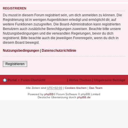
REGISTRIEREN
Du musst in diesem Forum registriert sein, um dich anmelden zu können. Die
Registrierung ist in wenigen Augenblicken erledigt und ermöglicht dir, auf
weitere Funktionen zuzugreifen. Die Board-Administration kann registrierten
Benutzern auch zusätzliche Berechtigungen zuweisen. Beachte bitte unsere
Nutzungsbedingungen und die verwandten Regelungen, bevor du dich
registrierst. Bitte beachte auch die jeweiligen Forenregeln, wenn du dich in
diesem Board bewegst.
Nutzungsbedingungen
|
Datenschutzrichtlinie
Registrieren
Portal
Foren-Übersicht
|
Aktive Themen
|
Ungelesene Beiträge
Alle Zeiten sind
UTC+02:00
|
Cookies löschen
|
Das Team
Powered by
phpBB
® Forum Software © phpBB Limited
Deutsche Übersetzung durch
phpBB.de