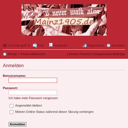
Schnellzugriff ▼
FAQ
Netiquette
Registrieren
Anmelden
Portal
Foren-Übersicht
|
Aktive Themen
|
Ungelesene Beiträge
Anmelden
Benutzername:
Passwort:
Ich habe mein Passwort vergessen
Angemeldet bleiben
Meinen Online-Status während dieser Sitzung verbergen