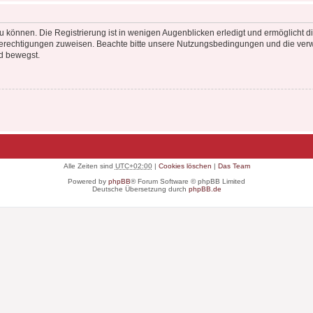
 können. Die Registrierung ist in wenigen Augenblicken erledigt und ermöglicht di
 Berechtigungen zuweisen. Beachte bitte unsere Nutzungsbedingungen und die verwa
d bewegst.
Alle Zeiten sind
UTC+02:00
|
Cookies löschen
|
Das Team
Powered by
phpBB
® Forum Software © phpBB Limited
Deutsche Übersetzung durch
phpBB.de