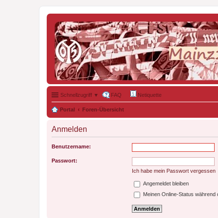
Schnellzugriff ▼
FAQ
Netiquette
Portal
Foren-Übersicht
Anmelden
Benutzername:
Passwort:
Ich habe mein Passwort vergessen
Angemeldet bleiben
Meinen Online-Status während d