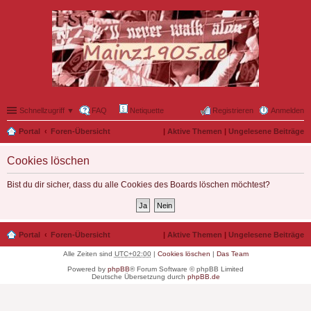
Schnellzugriff ▼
FAQ
Netiquette
Registrieren
Anmelden
Portal
Foren-Übersicht
|
Aktive Themen
|
Ungelesene Beiträge
Cookies löschen
Bist du dir sicher, dass du alle Cookies des Boards löschen möchtest?
Portal
Foren-Übersicht
|
Aktive Themen
|
Ungelesene Beiträge
Alle Zeiten sind
UTC+02:00
|
Cookies löschen
|
Das Team
Powered by
phpBB
® Forum Software © phpBB Limited
Deutsche Übersetzung durch
phpBB.de