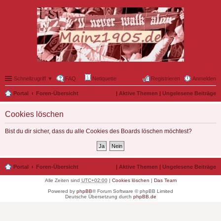
Schnellzugriff ▼
FAQ
Netiquette
Registrieren
Anmelden
Portal
Foren-Übersicht
|
Aktive Themen
|
Ungelesene Beiträge
Cookies löschen
Bist du dir sicher, dass du alle Cookies des Boards löschen möchtest?
Portal
Foren-Übersicht
|
Aktive Themen
|
Ungelesene Beiträge
Alle Zeiten sind
UTC+02:00
|
Cookies löschen
|
Das Team
Powered by
phpBB
® Forum Software © phpBB Limited
Deutsche Übersetzung durch
phpBB.de