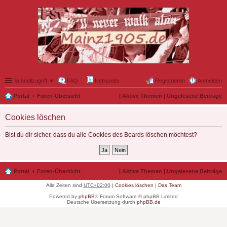
Schnellzugriff ▼
FAQ
Netiquette
Registrieren
Anmelden
Portal
Foren-Übersicht
|
Aktive Themen
|
Ungelesene Beiträge
Cookies löschen
Bist du dir sicher, dass du alle Cookies des Boards löschen möchtest?
Portal
Foren-Übersicht
|
Aktive Themen
|
Ungelesene Beiträge
Alle Zeiten sind
UTC+02:00
|
Cookies löschen
|
Das Team
Powered by
phpBB
® Forum Software © phpBB Limited
Deutsche Übersetzung durch
phpBB.de