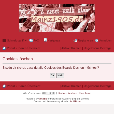
Schnellzugriff ▼
FAQ
Netiquette
Registrieren
Anmelden
Portal
Foren-Übersicht
|
Aktive Themen
|
Ungelesene Beiträge
Cookies löschen
Bist du dir sicher, dass du alle Cookies des Boards löschen möchtest?
Portal
Foren-Übersicht
|
Aktive Themen
|
Ungelesene Beiträge
Alle Zeiten sind
UTC+02:00
|
Cookies löschen
|
Das Team
Powered by
phpBB
® Forum Software © phpBB Limited
Deutsche Übersetzung durch
phpBB.de