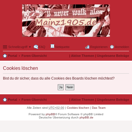
Schnellzugriff ▼
FAQ
Netiquette
Registrieren
Anmelden
Portal
Foren-Übersicht
|
Aktive Themen
|
Ungelesene Beiträge
Cookies löschen
Bist du dir sicher, dass du alle Cookies des Boards löschen möchtest?
Portal
Foren-Übersicht
|
Aktive Themen
|
Ungelesene Beiträge
Alle Zeiten sind
UTC+02:00
|
Cookies löschen
|
Das Team
Powered by
phpBB
® Forum Software © phpBB Limited
Deutsche Übersetzung durch
phpBB.de