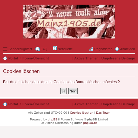
Schnellzugriff ▼
FAQ
Netiquette
Registrieren
Anmelden
Portal
Foren-Übersicht
|
Aktive Themen
|
Ungelesene Beiträge
Cookies löschen
Bist du dir sicher, dass du alle Cookies des Boards löschen möchtest?
Portal
Foren-Übersicht
|
Aktive Themen
|
Ungelesene Beiträge
Alle Zeiten sind
UTC+02:00
|
Cookies löschen
|
Das Team
Powered by
phpBB
® Forum Software © phpBB Limited
Deutsche Übersetzung durch
phpBB.de