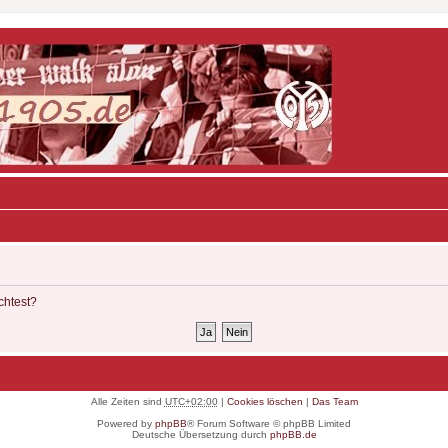
chtest?
Alle Zeiten sind
UTC+02:00
|
Cookies löschen
|
Das Team
Powered by
phpBB
® Forum Software © phpBB Limited
Deutsche Übersetzung durch
phpBB.de