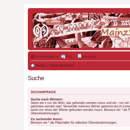
Schnellzugriff ▼
FAQ
Netiquette
Portal
Foren-Übersicht
Suche
SUCHANFRAGE
Suche nach Wörtern:
Setze ein
+
vor ein Wort, das gefunden werden muss und ein
-
vor ein 
gefunden werden darf. Verwende mehrere Wörter getrennt durch
|
inne
wenn nur eines der Wörter gefunden werden muss. Benutze ein * als Pla
Übereinstimmungen.
Zu suchender Autor:
Benutze ein * als Platzhalter für teilweise Übereinstimmungen.