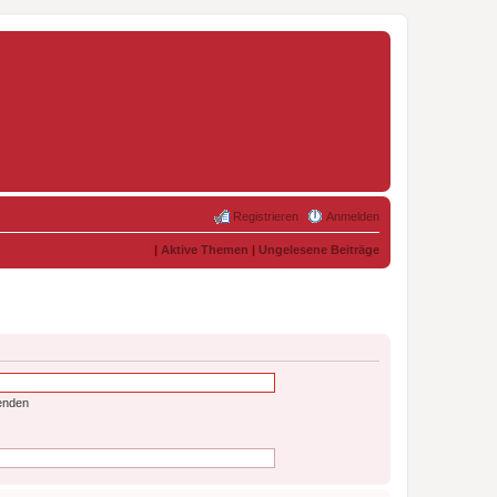
Registrieren
Anmelden
|
Aktive Themen
|
Ungelesene Beiträge
enden