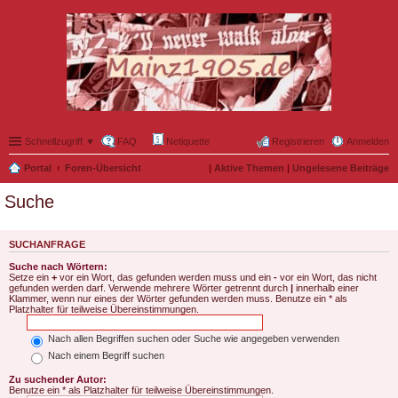
Schnellzugriff ▼
FAQ
Netiquette
Registrieren
Anmelden
Portal
Foren-Übersicht
|
Aktive Themen
|
Ungelesene Beiträge
Suche
SUCHANFRAGE
Suche nach Wörtern:
Setze ein
+
vor ein Wort, das gefunden werden muss und ein
-
vor ein Wort, das nicht
gefunden werden darf. Verwende mehrere Wörter getrennt durch
|
innerhalb einer
Klammer, wenn nur eines der Wörter gefunden werden muss. Benutze ein * als
Platzhalter für teilweise Übereinstimmungen.
Nach allen Begriffen suchen oder Suche wie angegeben verwenden
Nach einem Begriff suchen
Zu suchender Autor:
Benutze ein * als Platzhalter für teilweise Übereinstimmungen.