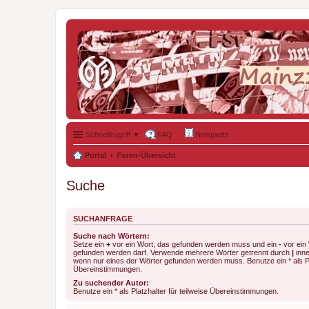
Schnellzugriff ▼
FAQ
Netiquette
Portal
Foren-Übersicht
Suche
SUCHANFRAGE
Suche nach Wörtern:
Setze ein
+
vor ein Wort, das gefunden werden muss und ein
-
vor ein 
gefunden werden darf. Verwende mehrere Wörter getrennt durch
|
inne
wenn nur eines der Wörter gefunden werden muss. Benutze ein * als Pla
Übereinstimmungen.
Zu suchender Autor:
Benutze ein * als Platzhalter für teilweise Übereinstimmungen.