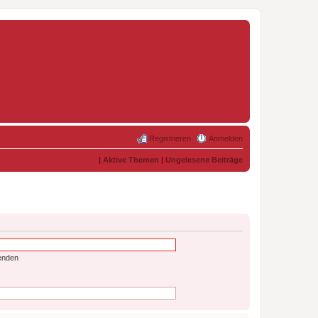
Registrieren
Anmelden
|
Aktive Themen
|
Ungelesene Beiträge
enden