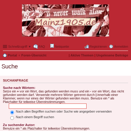
Schnellzugriff ▼
FAQ
Netiquette
Registrieren
Anmelden
Portal
Foren-Übersicht
|
Aktive Themen
|
Ungelesene Beiträge
Suche
SUCHANFRAGE
Suche nach Wörtern:
Setze ein
+
vor ein Wort, das gefunden werden muss und ein
-
vor ein Wort, das nicht
gefunden werden darf. Verwende mehrere Wörter getrennt durch
|
innerhalb einer
Klammer, wenn nur eines der Wörter gefunden werden muss. Benutze ein * als
Platzhalter für teilweise Übereinstimmungen.
Nach allen Begriffen suchen oder Suche wie angegeben verwenden
Nach einem Begriff suchen
Zu suchender Autor:
Benutze ein * als Platzhalter für teilweise Übereinstimmungen.