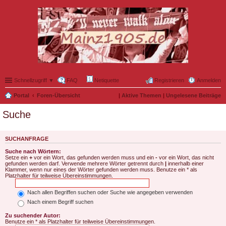
Schnellzugriff ▼
FAQ
Netiquette
Registrieren
Anmelden
Portal
Foren-Übersicht
|
Aktive Themen
|
Ungelesene Beiträge
Suche
SUCHANFRAGE
Suche nach Wörtern:
Setze ein
+
vor ein Wort, das gefunden werden muss und ein
-
vor ein Wort, das nicht
gefunden werden darf. Verwende mehrere Wörter getrennt durch
|
innerhalb einer
Klammer, wenn nur eines der Wörter gefunden werden muss. Benutze ein * als
Platzhalter für teilweise Übereinstimmungen.
Nach allen Begriffen suchen oder Suche wie angegeben verwenden
Nach einem Begriff suchen
Zu suchender Autor:
Benutze ein * als Platzhalter für teilweise Übereinstimmungen.