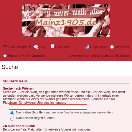
Schnellzugriff ▼
FAQ
Netiquette
Registrieren
Anmelden
Portal
Foren-Übersicht
|
Aktive Themen
|
Ungelesene Beiträge
Suche
SUCHANFRAGE
Suche nach Wörtern:
Setze ein
+
vor ein Wort, das gefunden werden muss und ein
-
vor ein Wort, das nicht
gefunden werden darf. Verwende mehrere Wörter getrennt durch
|
innerhalb einer
Klammer, wenn nur eines der Wörter gefunden werden muss. Benutze ein * als
Platzhalter für teilweise Übereinstimmungen.
Nach allen Begriffen suchen oder Suche wie angegeben verwenden
Nach einem Begriff suchen
Zu suchender Autor:
Benutze ein * als Platzhalter für teilweise Übereinstimmungen.