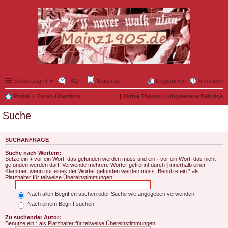
Schnellzugriff ▼
FAQ
Netiquette
Registrieren
Anmelden
Portal
Foren-Übersicht
|
Aktive Themen
|
Ungelesene Beiträge
Suche
SUCHANFRAGE
Suche nach Wörtern:
Setze ein
+
vor ein Wort, das gefunden werden muss und ein
-
vor ein Wort, das nicht
gefunden werden darf. Verwende mehrere Wörter getrennt durch
|
innerhalb einer
Klammer, wenn nur eines der Wörter gefunden werden muss. Benutze ein * als
Platzhalter für teilweise Übereinstimmungen.
Nach allen Begriffen suchen oder Suche wie angegeben verwenden
Nach einem Begriff suchen
Zu suchender Autor:
Benutze ein * als Platzhalter für teilweise Übereinstimmungen.