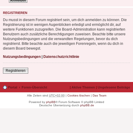
REGISTRIEREN
Du musst in diesem Forum registriert sein, um dich anmelden zu können. Die
Registrierung ist in wenigen Augenblicken erledigt und ermöglicht dir, auf
weitere Funktionen zuzugreifen. Die Board-Administration kann registrierten
Benutzern auch zusätzliche Berechtigungen zuweisen. Beachte bitte unsere
Nutzungsbedingungen und die verwandten Regelungen, bevor du dich
registrierst. Bitte beachte auch die jeweiligen Forenregeln, wenn du dich in
diesem Board bewegst.
Nutzungsbedingungen
|
Datenschutzrichtlinie
Registrieren
Portal
Foren-Übersicht
|
Aktive Themen
|
Ungelesene Beiträge
Alle Zeiten sind
UTC+02:00
|
Cookies löschen
|
Das Team
Powered by
phpBB
® Forum Software © phpBB Limited
Deutsche Übersetzung durch
phpBB.de