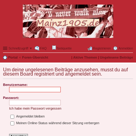
Schnellzugriff ▼
FAQ
Netiquette
Registrieren
Anmelden
Portal
Foren-Übersicht
|
Aktive Themen
|
Ungelesene Beiträge
Um deine ungelesenen Beiträge anzusehen, musst du auf
diesem Board registriert und angemeldet sein.
Benutzername:
Passwort:
Ich habe mein Passwort vergessen
Angemeldet bleiben
Meinen Online-Status während dieser Sitzung verbergen