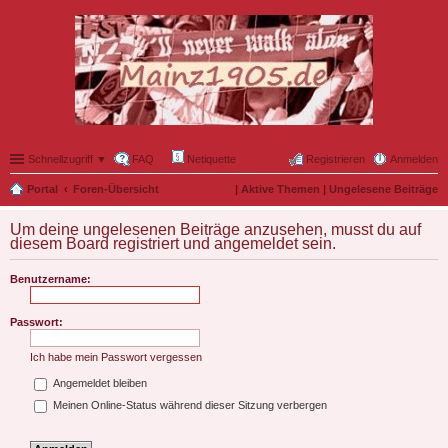
Schnellzugriff ▼
FAQ
Netiquette
Registrieren
Anmelden
Portal
Foren-Übersicht
|
Aktive Themen
|
Ungelesene Beiträge
Um deine ungelesenen Beiträge anzusehen, musst du auf
diesem Board registriert und angemeldet sein.
Benutzername:
Passwort:
Ich habe mein Passwort vergessen
Angemeldet bleiben
Meinen Online-Status während dieser Sitzung verbergen