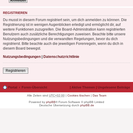
REGISTRIEREN
Du musst in diesem Forum registriert sein, um dich anmelden zu können. Die
Registrierung ist in wenigen Augenblicken erledigt und ermöglicht dir, auf
weitere Funktionen zuzugreifen. Die Board-Administration kann registrierten
Benutzern auch zusätzliche Berechtigungen zuweisen. Beachte bitte unsere
Nutzungsbedingungen und die verwandten Regelungen, bevor du dich
registrierst. Bitte beachte auch die jeweiligen Forenregeln, wenn du dich in
diesem Board bewegst.
Nutzungsbedingungen
|
Datenschutzrichtlinie
Registrieren
Portal
Foren-Übersicht
|
Aktive Themen
|
Ungelesene Beiträge
Alle Zeiten sind
UTC+02:00
|
Cookies löschen
|
Das Team
Powered by
phpBB
® Forum Software © phpBB Limited
Deutsche Übersetzung durch
phpBB.de