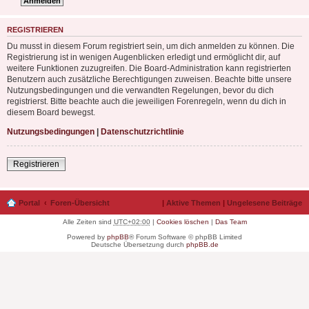
REGISTRIEREN
Du musst in diesem Forum registriert sein, um dich anmelden zu können. Die
Registrierung ist in wenigen Augenblicken erledigt und ermöglicht dir, auf
weitere Funktionen zuzugreifen. Die Board-Administration kann registrierten
Benutzern auch zusätzliche Berechtigungen zuweisen. Beachte bitte unsere
Nutzungsbedingungen und die verwandten Regelungen, bevor du dich
registrierst. Bitte beachte auch die jeweiligen Forenregeln, wenn du dich in
diesem Board bewegst.
Nutzungsbedingungen
|
Datenschutzrichtlinie
Registrieren
Portal
Foren-Übersicht
|
Aktive Themen
|
Ungelesene Beiträge
Alle Zeiten sind
UTC+02:00
|
Cookies löschen
|
Das Team
Powered by
phpBB
® Forum Software © phpBB Limited
Deutsche Übersetzung durch
phpBB.de