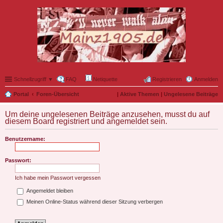
Schnellzugriff ▼
FAQ
Netiquette
Registrieren
Anmelden
Portal
Foren-Übersicht
|
Aktive Themen
|
Ungelesene Beiträge
Um deine ungelesenen Beiträge anzusehen, musst du auf
diesem Board registriert und angemeldet sein.
Benutzername:
Passwort:
Ich habe mein Passwort vergessen
Angemeldet bleiben
Meinen Online-Status während dieser Sitzung verbergen