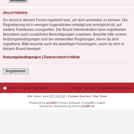
REGISTRIEREN
Du musst in diesem Forum registriert sein, um dich anmelden zu können. Die
Registrierung ist in wenigen Augenblicken erledigt und ermöglicht dir, auf
weitere Funktionen zuzugreifen. Die Board-Administration kann registrierten
Benutzern auch zusätzliche Berechtigungen zuweisen. Beachte bitte unsere
Nutzungsbedingungen und die verwandten Regelungen, bevor du dich
registrierst. Bitte beachte auch die jeweiligen Forenregeln, wenn du dich in
diesem Board bewegst.
Nutzungsbedingungen
|
Datenschutzrichtlinie
Registrieren
Portal
Foren-Übersicht
|
Aktive Themen
|
Ungelesene Beiträge
Alle Zeiten sind
UTC+02:00
|
Cookies löschen
|
Das Team
Powered by
phpBB
® Forum Software © phpBB Limited
Deutsche Übersetzung durch
phpBB.de