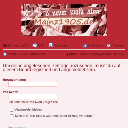
Schnellzugriff ▼
FAQ
Netiquette
Registrieren
Anmelden
Portal
Foren-Übersicht
|
Aktive Themen
|
Ungelesene Beiträge
Um deine ungelesenen Beiträge anzusehen, musst du auf
diesem Board registriert und angemeldet sein.
Benutzername:
Passwort:
Ich habe mein Passwort vergessen
Angemeldet bleiben
Meinen Online-Status während dieser Sitzung verbergen