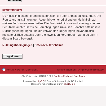
REGISTRIEREN
Du musst in diesem Forum registriert sein, um dich anmelden zu können. Die
Registrierung ist in wenigen Augenblicken erledigt und ermöglicht dir, auf
weitere Funktionen zuzugreifen. Die Board-Administration kann registrierten
Benutzern auch zusätzliche Berechtigungen zuweisen. Beachte bitte unsere
Nutzungsbedingungen und die verwandten Regelungen, bevor du dich
registrierst. Bitte beachte auch die jeweiligen Forenregeln, wenn du dich in
diesem Board bewegst.
Nutzungsbedingungen
|
Datenschutzrichtlinie
Registrieren
Portal
Foren-Übersicht
|
Aktive Themen
|
Ungelesene Beiträge
Alle Zeiten sind
UTC+02:00
|
Cookies löschen
|
Das Team
Powered by
phpBB
® Forum Software © phpBB Limited
Deutsche Übersetzung durch
phpBB.de