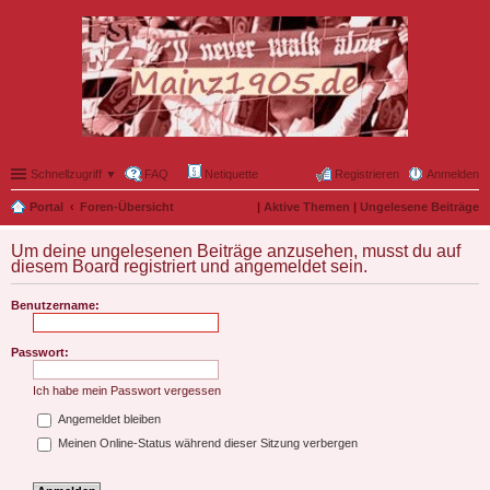
Schnellzugriff ▼
FAQ
Netiquette
Registrieren
Anmelden
Portal
Foren-Übersicht
|
Aktive Themen
|
Ungelesene Beiträge
Um deine ungelesenen Beiträge anzusehen, musst du auf
diesem Board registriert und angemeldet sein.
Benutzername:
Passwort:
Ich habe mein Passwort vergessen
Angemeldet bleiben
Meinen Online-Status während dieser Sitzung verbergen