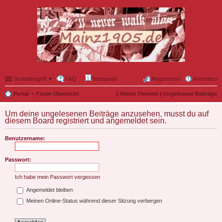
Schnellzugriff ▼
FAQ
Netiquette
Registrieren
Anmelden
Portal
Foren-Übersicht
|
Aktive Themen
|
Ungelesene Beiträge
Um deine ungelesenen Beiträge anzusehen, musst du auf
diesem Board registriert und angemeldet sein.
Benutzername:
Passwort:
Ich habe mein Passwort vergessen
Angemeldet bleiben
Meinen Online-Status während dieser Sitzung verbergen