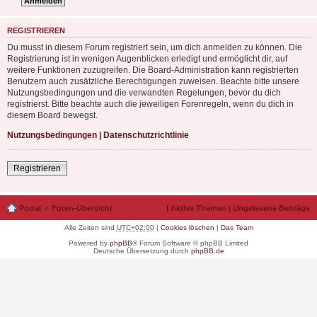
REGISTRIEREN
Du musst in diesem Forum registriert sein, um dich anmelden zu können. Die
Registrierung ist in wenigen Augenblicken erledigt und ermöglicht dir, auf
weitere Funktionen zuzugreifen. Die Board-Administration kann registrierten
Benutzern auch zusätzliche Berechtigungen zuweisen. Beachte bitte unsere
Nutzungsbedingungen und die verwandten Regelungen, bevor du dich
registrierst. Bitte beachte auch die jeweiligen Forenregeln, wenn du dich in
diesem Board bewegst.
Nutzungsbedingungen
|
Datenschutzrichtlinie
Registrieren
Portal
Foren-Übersicht
|
Aktive Themen
|
Ungelesene Beiträge
Alle Zeiten sind
UTC+02:00
|
Cookies löschen
|
Das Team
Powered by
phpBB
® Forum Software © phpBB Limited
Deutsche Übersetzung durch
phpBB.de