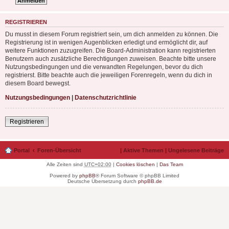
REGISTRIEREN
Du musst in diesem Forum registriert sein, um dich anmelden zu können. Die
Registrierung ist in wenigen Augenblicken erledigt und ermöglicht dir, auf
weitere Funktionen zuzugreifen. Die Board-Administration kann registrierten
Benutzern auch zusätzliche Berechtigungen zuweisen. Beachte bitte unsere
Nutzungsbedingungen und die verwandten Regelungen, bevor du dich
registrierst. Bitte beachte auch die jeweiligen Forenregeln, wenn du dich in
diesem Board bewegst.
Nutzungsbedingungen
|
Datenschutzrichtlinie
Registrieren
Portal
Foren-Übersicht
|
Aktive Themen
|
Ungelesene Beiträge
Alle Zeiten sind
UTC+02:00
|
Cookies löschen
|
Das Team
Powered by
phpBB
® Forum Software © phpBB Limited
Deutsche Übersetzung durch
phpBB.de