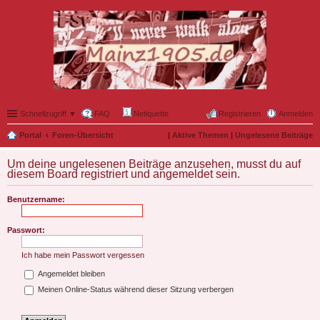
Schnellzugriff ▼
FAQ
Netiquette
Registrieren
Anmelden
Portal
Foren-Übersicht
|
Aktive Themen
|
Ungelesene Beiträge
Um deine ungelesenen Beiträge anzusehen, musst du auf
diesem Board registriert und angemeldet sein.
Benutzername:
Passwort:
Ich habe mein Passwort vergessen
Angemeldet bleiben
Meinen Online-Status während dieser Sitzung verbergen